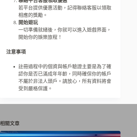
聯絡平台客服領取優惠
若平台提供優惠活動，記得聯絡客服以領取
相應的獎勵。
開始遊玩
一切準備就緒後，你就可以進入遊戲界面，
開始你的娛樂旅程！
注意事項
註冊過程中的個資與帳戶驗證主要是為了確
認你是否已滿成年年齡，同時確保你的帳戶
不屬於非法人頭戶。請放心，所有資料將會
受到嚴格保護。
相關文章