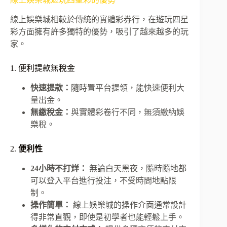
線上娛樂城相較於傳統的實體彩券行，在遊玩四星
彩方面擁有許多獨特的優勢，吸引了越來越多的玩
家。
1. 便利提款無稅金
快速提款：
隨時置平台提領，能快速便利大
量出金。
無繳稅金：
與實體彩卷行不同，無須繳納娛
樂稅。
2.
便利性
24小時不打烊：
無論白天黑夜，隨時隨地都
可以登入平台進行投注，不受時間地點限
制。
操作簡單：
線上娛樂城的操作介面通常設計
得非常直觀，即使是初學者也能輕鬆上手。