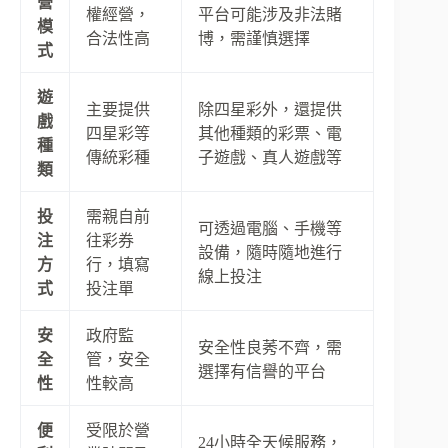
營
權經營，
平台可能涉及非法賭
模
合法性高
博，需謹慎選擇
式
遊
主要提供
除四星彩外，還提供
戲
四星彩等
其他種類的彩票、電
種
傳統彩種
子遊戲、真人遊戲等
類
投
需親自前
可透過電腦、手機等
注
往彩券
設備，隨時隨地進行
方
行，填寫
線上投注
式
投注單
安
政府監
安全性良莠不齊，需
全
管，安全
選擇有信譽的平台
性
性較高
便
受限於營
24小時全天候服務，