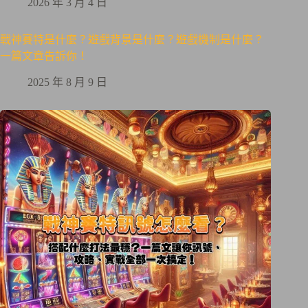
2026 年 3 月 4 日
戰神賽特是什麼？遊戲背景是什麼？遊戲機制是什麼？
一篇文章告訴你！
2025 年 8 月 9 日