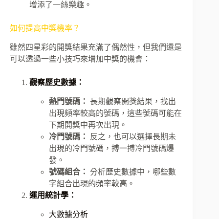
增添了一絲樂趣。
如何提高中獎機率？
雖然四星彩的開獎結果充滿了偶然性，但我們還是
可以透過一些小技巧來增加中獎的機會：
觀察歷史數據：
熱門號碼：
長期觀察開獎結果，找出
出現頻率較高的號碼，這些號碼可能在
下期開獎中再次出現。
冷門號碼：
反之，也可以選擇長期未
出現的冷門號碼，搏一搏冷門號碼爆
發。
號碼組合：
分析歷史數據中，哪些數
字組合出現的頻率較高。
運用統計學：
大數據分析