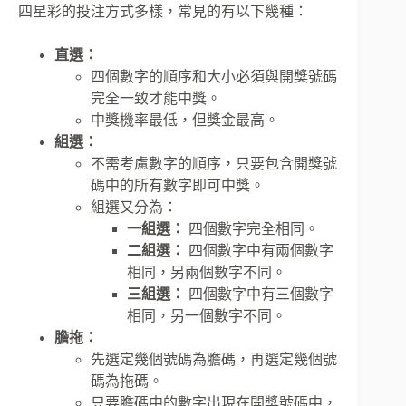
四星彩的投注方式多樣，常見的有以下幾種：
直選：
四個數字的順序和大小必須與開獎號碼
完全一致才能中獎。
中獎機率最低，但獎金最高。
組選：
不需考慮數字的順序，只要包含開獎號
碼中的所有數字即可中獎。
組選又分為：
一組選：
四個數字完全相同。
二組選：
四個數字中有兩個數字
相同，另兩個數字不同。
三組選：
四個數字中有三個數字
相同，另一個數字不同。
膽拖：
先選定幾個號碼為膽碼，再選定幾個號
碼為拖碼。
只要膽碼中的數字出現在開獎號碼中，