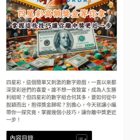
四星彩，這個簡單又刺激的數字遊戲，一直以來都
深受彩迷們的喜愛。誰不想一夜致富，成為人生勝
利組呢？但四星彩的數字組合何其多，要如何從中
脫穎而出，抱得獎金歸呢？別擔心，今天就讓小編
帶你一探究竟，掌握幾個小技巧，讓你離中獎更近
一步！
內容目錄