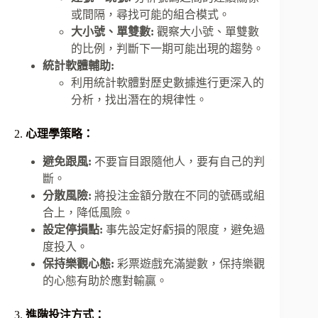
或間隔，尋找可能的組合模式。
大小號、單雙數:
觀察大小號、單雙數
的比例，判斷下一期可能出現的趨勢。
統計軟體輔助:
利用統計軟體對歷史數據進行更深入的
分析，找出潛在的規律性。
2.
心理學策略：
避免跟風:
不要盲目跟隨他人，要有自己的判
斷。
分散風險:
將投注金額分散在不同的號碼或組
合上，降低風險。
設定停損點:
事先設定好虧損的限度，避免過
度投入。
保持樂觀心態:
彩票遊戲充滿變數，保持樂觀
的心態有助於應對輸贏。
3.
進階投注方式：