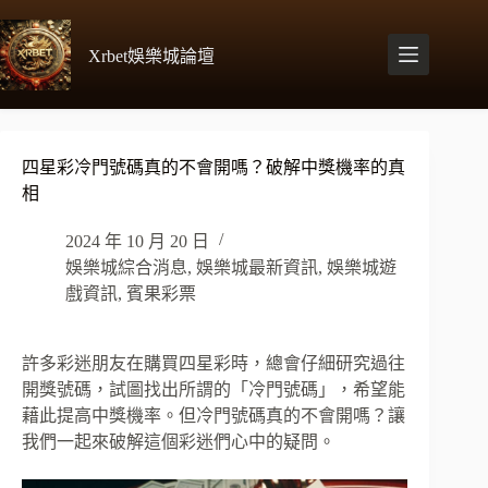
跳
至
Xrbet娛樂城論壇
主
要
內
容
四星彩冷門號碼真的不會開嗎？破解中獎機率的真
相
2024 年 10 月 20 日
娛樂城綜合消息
,
娛樂城最新資訊
,
娛樂城遊
戲資訊
,
賓果彩票
許多彩迷朋友在購買四星彩時，總會仔細研究過往
開獎號碼，試圖找出所謂的「冷門號碼」，希望能
藉此提高中獎機率。但冷門號碼真的不會開嗎？讓
我們一起來破解這個彩迷們心中的疑問。