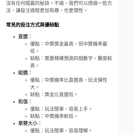
沒有任何穩贏的秘訣。不過，我們可以透過一些方
法，讓投注過程更加有趣，也更理性。
常見的投注方式與優缺點
直選：
優點：中獎獎金最高，但中獎機率最
低。
缺點：需要精確預測四個數字，難度較
高。
組選：
優點：中獎機率比直選高，玩法彈性
大。
缺點：獎金比直選低。
和值：
優點：玩法簡單，容易上手。
缺點：中獎機率較低。
單雙大小：
優點：玩法簡單，容易理解。