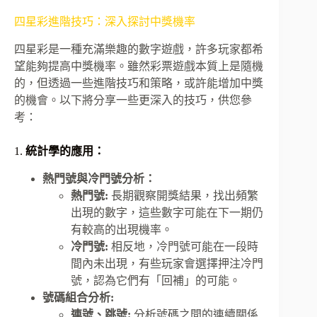
四星彩進階技巧：深入探討中獎機率
四星彩是一種充滿樂趣的數字遊戲，許多玩家都希
望能夠提高中獎機率。雖然彩票遊戲本質上是隨機
的，但透過一些進階技巧和策略，或許能增加中獎
的機會。以下將分享一些更深入的技巧，供您參
考：
1.
統計學的應用：
熱門號與冷門號分析：
熱門號:
長期觀察開獎結果，找出頻繁
出現的數字，這些數字可能在下一期仍
有較高的出現機率。
冷門號:
相反地，冷門號可能在一段時
間內未出現，有些玩家會選擇押注冷門
號，認為它們有「回補」的可能。
號碼組合分析:
連號、跳號:
分析號碼之間的連續關係