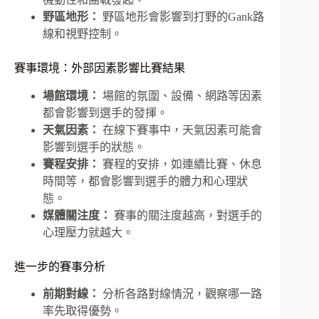
野區地形：
野區地形會影響到打野的Gank路
線和視野控制。
賽事環境：外部因素影響比賽結果
場館環境：
場館的氛圍、設備、網路等因素
都會影響到選手的發揮。
天氣因素：
在線下賽事中，天氣因素可能會
影響到選手的狀態。
賽程安排：
賽程的安排，如連續比賽、休息
時間等，都會影響到選手的體力和心理狀
態。
媒體關注度：
賽事的關注度越高，對選手的
心理壓力就越大。
進一步的賽事分析
前期對線：
分析各路對線情況，觀察哪一路
率先取得優勢。