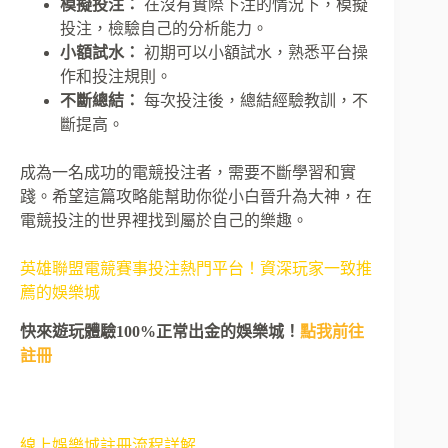
模擬投注：
在沒有實際下注的情況下，模擬
投注，檢驗自己的分析能力。
小額試水：
初期可以小額試水，熟悉平台操
作和投注規則。
不斷總結：
每次投注後，總結經驗教訓，不
斷提高。
成為一名成功的電競投注者，需要不斷學習和實
踐。希望這篇攻略能幫助你從小白晉升為大神，在
電競投注的世界裡找到屬於自己的樂趣。
英雄聯盟電競賽事投注熱門平台！資深玩家一致推
薦的娛樂城
快來遊玩體驗100%正常出金的娛樂城！
點我前往
註冊
線上娛樂城註冊流程詳解