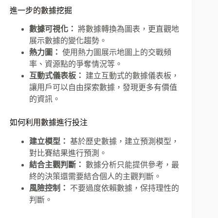
進一步的數據挖掘
數據可視化：
將數據轉換為圖表，更直觀地
展示數據的變化趨勢。
熱力圖：
使用熱力圖展示地圖上的交戰頻
率、資源點的爭奪情況等。
互動式儀表板：
建立互動式的數據儀表板，
讓用戶可以自由探索數據，發現更多有價值
的資訊。
如何利用數據進行投注
建立模型：
基於歷史數據，建立預測模型，
對比賽結果進行預測。
結合主觀判斷：
數據分析只能提供參考，最
終的決策還需要結合個人的主觀判斷。
風險控制：
不要過度依賴數據，保持理性的
判斷。