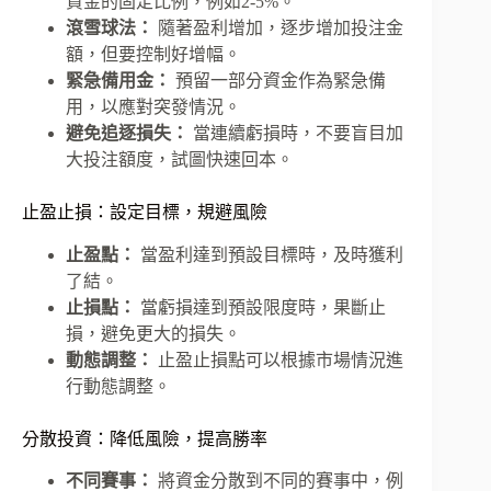
資金的固定比例，例如2-5%。
滾雪球法：
隨著盈利增加，逐步增加投注金
額，但要控制好增幅。
緊急備用金：
預留一部分資金作為緊急備
用，以應對突發情況。
避免追逐損失：
當連續虧損時，不要盲目加
大投注額度，試圖快速回本。
止盈止損：設定目標，規避風險
止盈點：
當盈利達到預設目標時，及時獲利
了結。
止損點：
當虧損達到預設限度時，果斷止
損，避免更大的損失。
動態調整：
止盈止損點可以根據市場情況進
行動態調整。
分散投資：降低風險，提高勝率
不同賽事：
將資金分散到不同的賽事中，例