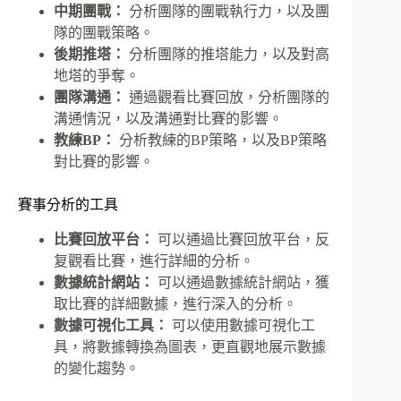
中期團戰：
分析團隊的團戰執行力，以及團
隊的團戰策略。
後期推塔：
分析團隊的推塔能力，以及對高
地塔的爭奪。
團隊溝通：
通過觀看比賽回放，分析團隊的
溝通情況，以及溝通對比賽的影響。
教練BP：
分析教練的BP策略，以及BP策略
對比賽的影響。
賽事分析的工具
比賽回放平台：
可以通過比賽回放平台，反
复觀看比賽，進行詳細的分析。
數據統計網站：
可以通過數據統計網站，獲
取比賽的詳細數據，進行深入的分析。
數據可視化工具：
可以使用數據可視化工
具，將數據轉換為圖表，更直觀地展示數據
的變化趨勢。