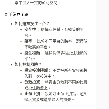
率中加入一定的盈利空間。
新手常見問題
如何選擇投注平台？
安全性：
選擇有信譽、有監管的平
台。
賠率：
比較不同平台的賠率，選擇賠
率較高的平台。
投注種類：
選擇提供多種投注種類的
平台。
如何控制風險？
設定投注限額：
不要把所有資金都投
入到一次投注中。
分散投資：
將資金分散到不同的比賽
或投注類型上。
止盈止損：
設定好止盈止損點，避免
過度貪婪或遭受過大的損失。