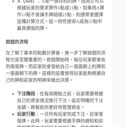
A（Ace）
：A是一張特別的牌，因為它可以
根據玩家的需求算作1點或11點。如果用A算
作11點不會讓手牌超過21點，則通常會選擇
這種計算方式。這一特性使得A成為21點中
最具價值的牌。
遊戲的流程
在了解了基本的點數計算後，進一步了解遊戲的流
程也是至關重要的。遊戲開始時，每位玩家都會收
到兩張牌，而莊家則會發給自己一張面朝上的牌和
一張面朝下的牌。這樣的設置使得玩家能夠根據自
己的牌和莊家的明牌來做出決策。
下注階段
：在每局開始之前，玩家需要根據
自己的資金情況進行下注。設定明確的下注
金額，將幫助你更好地管理資金。
玩家行動
：一旦所有玩家完成下注，莊家會
發牌。此時，玩家需要根據手牌的總和和莊