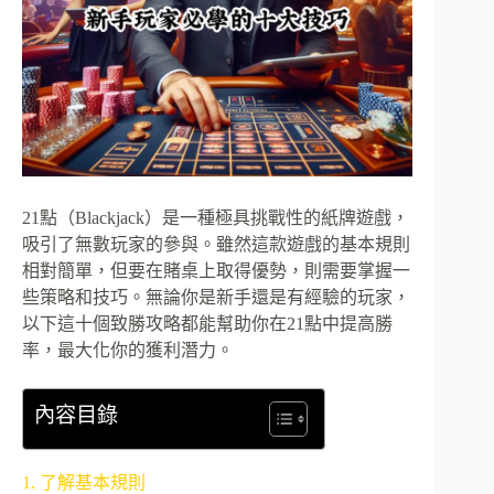
21點（Blackjack）是一種極具挑戰性的紙牌遊戲，
吸引了無數玩家的參與。雖然這款遊戲的基本規則
相對簡單，但要在賭桌上取得優勢，則需要掌握一
些策略和技巧。無論你是新手還是有經驗的玩家，
以下這十個致勝攻略都能幫助你在21點中提高勝
率，最大化你的獲利潛力。
內容目錄
1. 了解基本規則