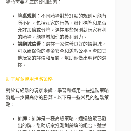
場時需要考慮的幾個因素：
牌桌規則
：不同賭場對於21點的規則可能有
所不同，包括莊家的行為、賠付標準和是否
允許加倍或分牌。選擇那些規則對玩家有利
的賭場，能夠增加你的獲利潛力。
娛樂城信譽
：選擇一家信譽良好的娛樂城，
可以確保你的資金安全和遊戲公平。查閱其
他玩家的評價和反饋，幫助你做出明智的選
擇。
9. 了解並運用進階策略
對於有經驗的玩家來說，學習和運用一些進階策略
將進一步提高你的勝算。以下是一些常見的進階策
略：
計牌
：計牌是一種高級策略，通過追蹤已發
出的牌，幫助玩家推測剩餘牌的組合。雖然