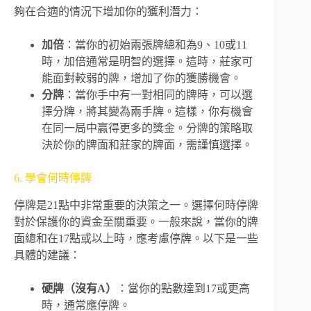
夠在合適的情況下增加你的獲利潛力：
加倍
：當你的初始兩張牌總和為9、10或11
時，加倍通常是明智的選擇。這時，莊家可
能面對較弱的牌，增加了你的獲勝機會。
分牌
：當你手中有一對相同的牌時，可以選
擇分牌，將其變為兩手牌。這樣，你有機會
在同一局中贏得更多的獎金。分牌的策略取
決於你的牌面和莊家的牌面，需謹慎選擇。
6. 學會何時停牌
停牌是21點中非常重要的決策之一。選擇何時停牌
對於保護你的資金至關重要。一般來說，當你的牌
面總和在17點或以上時，應考慮停牌。以下是一些
具體的建議：
硬牌（沒有A）
：當你的點數達到17或更高
時，通常應停牌。