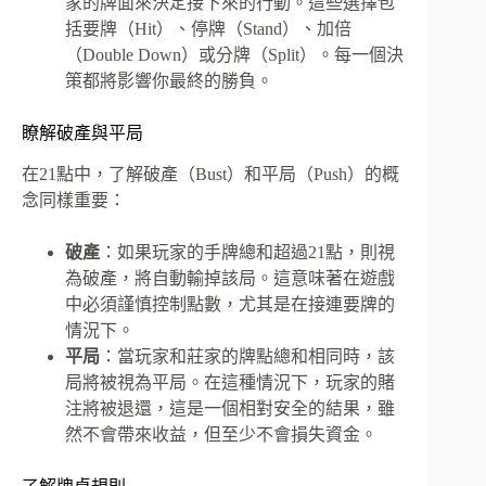
家的牌面來決定接下來的行動。這些選擇包
括要牌（Hit）、停牌（Stand）、加倍
（Double Down）或分牌（Split）。每一個決
策都將影響你最終的勝負。
瞭解破產與平局
在21點中，了解破產（Bust）和平局（Push）的概
念同樣重要：
破產
：如果玩家的手牌總和超過21點，則視
為破產，將自動輸掉該局。這意味著在遊戲
中必須謹慎控制點數，尤其是在接連要牌的
情況下。
平局
：當玩家和莊家的牌點總和相同時，該
局將被視為平局。在這種情況下，玩家的賭
注將被退還，這是一個相對安全的結果，雖
然不會帶來收益，但至少不會損失資金。