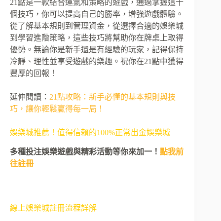
21點是一款結合運氣和策略的遊戲，通過掌握這十
個技巧，你可以提高自己的勝率，增強遊戲體驗。
從了解基本規則到管理資金，從選擇合適的娛樂城
到學習進階策略，這些技巧將幫助你在牌桌上取得
優勢。無論你是新手還是有經驗的玩家，記得保持
冷靜、理性並享受遊戲的樂趣。祝你在21點中獲得
豐厚的回報！
延伸閱讀：
21點攻略：新手必懂的基本規則與技
巧，讓你輕鬆贏得每一局！
娛樂城推薦！值得信賴的100%正常出金娛樂城
多種投注娛樂遊戲與精彩活動等你來加一！
點我前
往註冊
線上娛樂城註冊流程詳解