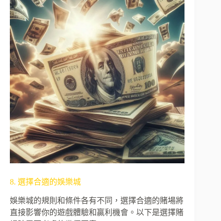
8. 選擇合適的娛樂城
娛樂城的規則和條件各有不同，選擇合適的賭場將
直接影響你的遊戲體驗和贏利機會。以下是選擇賭