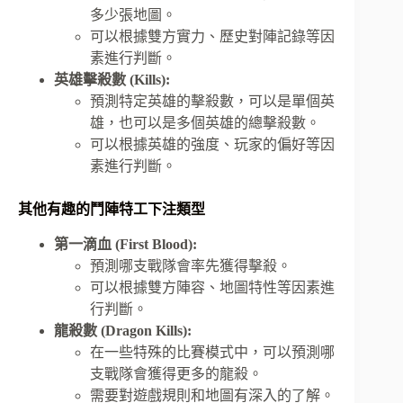
多少張地圖。
可以根據雙方實力、歷史對陣記錄等因
素進行判斷。
英雄擊殺數 (Kills):
預測特定英雄的擊殺數，可以是單個英
雄，也可以是多個英雄的總擊殺數。
可以根據英雄的強度、玩家的偏好等因
素進行判斷。
其他有趣的鬥陣特工下注類型
第一滴血 (First Blood):
預測哪支戰隊會率先獲得擊殺。
可以根據雙方陣容、地圖特性等因素進
行判斷。
龍殺數 (Dragon Kills):
在一些特殊的比賽模式中，可以預測哪
支戰隊會獲得更多的龍殺。
需要對遊戲規則和地圖有深入的了解。