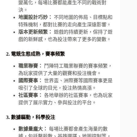
變萬化，每場比賽都能產生不同的戰術對
決。
地圖設計巧妙：
不同地圖的佈局、目標點和
特殊機制，都對比賽的走向產生深遠影響。
版本更新頻繁：
遊戲的持續更新，保持了遊
戲的新鮮感，也為投注帶來了更多的變數。
2. 電競生態成熟，賽事頻繁
職業聯賽：
鬥陣特工職業聯賽的賽事頻繁，
為玩家提供了大量的觀賽和投注機會。
國際賽事：
世界盃、洲際賽等國際賽事更是
吸引了全球的目光，投注熱情高漲。
社區賽事：
各地舉辦的社區賽事，也為玩家
提供了展示實力、參與投注的平台。
3. 數據驅動，科學投注
數據量龐大：
每場比賽都會產生海量的數
據，包括擊殺數、英雄選擇、地圖控制等，