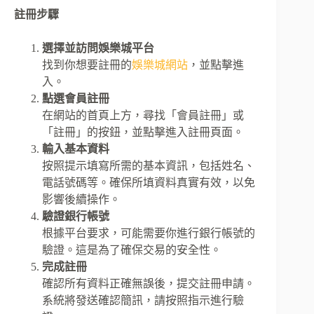
註冊步驟
選擇並訪問娛樂城平台
找到你想要註冊的
娛樂城網站
，並點擊進
入。
點選會員註冊
在網站的首頁上方，尋找「會員註冊」或
「註冊」的按鈕，並點擊進入註冊頁面。
輸入基本資料
按照提示填寫所需的基本資訊，包括姓名、
電話號碼等。確保所填資料真實有效，以免
影響後續操作。
驗證銀行帳號
根據平台要求，可能需要你進行銀行帳號的
驗證。這是為了確保交易的安全性。
完成註冊
確認所有資料正確無誤後，提交註冊申請。
系統將發送確認簡訊，請按照指示進行驗