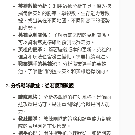
英雄數據分析：
利用數據分析工具，深入挖
掘每個英雄的勝率、擊殺數、生存能力等數
據，找出其在不同地圖、不同陣容下的優勢
和劣勢。
英雄克制關係：
了解英雄之間的克制關係，
可以幫助您更準確地預測比賽走勢。
英雄的變革：
隨著遊戲版本的更新，英雄的
強度和玩法也會發生變化，需要持續關注。
職業選手的英雄池：
分析職業選手的英雄
池，了解他們的擅長英雄和英雄選擇傾向。
2. 分析戰隊數據：從宏觀到微觀
戰隊風格：
分析各戰隊的打法風格，是偏向
進攻還是防守，是注重團隊配合還是個人能
力。
教練團隊：
教練團隊的策略和調整能力對戰
隊的表現有著重要影響。
選手心理：
關注選手的心理狀態，如近期表