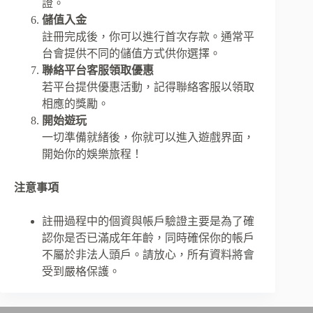
證。
儲值入金
註冊完成後，你可以進行首次存款。通常平
台會提供不同的儲值方式供你選擇。
聯絡平台客服領取優惠
若平台提供優惠活動，記得聯絡客服以領取
相應的獎勵。
開始遊玩
一切準備就緒後，你就可以進入遊戲界面，
開始你的娛樂旅程！
注意事項
註冊過程中的個資與帳戶驗證主要是為了確
認你是否已滿成年年齡，同時確保你的帳戶
不屬於非法人頭戶。請放心，所有資料將會
受到嚴格保護。