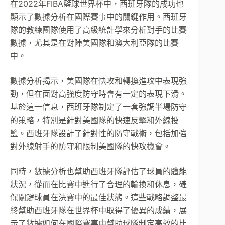
在2022年FIBA籃球世界杯中，西班牙隊的成功也
顯示了數據分析在國際賽事中的關鍵作用。西班牙
隊的教練團隊使用了高級統計學來分析對手的比賽
數據，尤其是在對陣美國隊和澳大利亞隊的比賽
中。
數據分析揭示，美國隊在快攻和轉換進攻中表現強
勁，但在面對高強度防守時會有一定的表現下滑。
基於這一信息，西班牙隊制定了一套強調半場防守
的策略，特別是針對美國隊的快速反擊和外線投
籃。西班牙隊設計了針對性的防守戰術，包括加強
對外線射手的防守和限制美國隊的快攻機會。
同時，數據分析也幫助西班牙隊評估了球員的體能
狀況，從而在比賽中進行了合理的輪換和休息，確
保關鍵球員在決賽中的最佳狀態。這些戰略調整最
終幫助西班牙隊在世界杯中取得了優異的成績，展
示了數據如何在國際賽事中幫助球隊制定高效的比