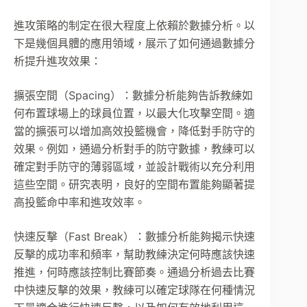
進攻策略的制定在很大程度上依賴於數據分析。以
下是幾個具體的應用領域，展示了如何通過數據分
析提升進攻效果：
擴張空間（Spacing）：數據分析能夠告訴教練如
何布置球場上的球員位置，以最大化攻擊空間。適
當的擴張可以增加高效投籃機會，降低對手防守的
效果。例如，通過分析對手的防守數據，教練可以
確定對手防守的薄弱區域，並設計戰術以充分利用
這些空間。研究表明，良好的空間布置能夠顯著提
高投籃命中率和進攻效率。
快速反擊（Fast Break）：數據分析能夠揭示快速
反擊的成功率和頻率，幫助教練決定何時應該快速
推進，何時應該控制比賽節奏。通過分析過去比賽
中快速反擊的效果，教練可以確定球隊在何種情況