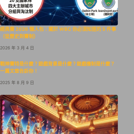
經典賽 2026 懶人包：關於 WBC 你必須知道的 5 件事
（從歷史到賽制）
2026 年 3 月 4 日
戰神賽特是什麼？遊戲背景是什麼？遊戲機制是什麼？
一篇文章告訴你！
2025 年 8 月 9 日