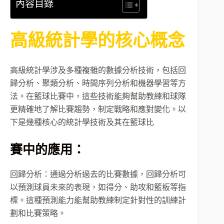
內容目錄
高級統計學的核心概念
高級統計學涉及多種複雜的數據分析技術，包括回
歸分析、聚類分析、時間序列分析和機器學習等方
法。在籃球比賽中，這些技術能夠幫助教練和球隊
更精確地了解比賽趨勢，制定戰略和應對變化。以
下是幾種核心的統計學技術及其在籃球比
賽中的應用：
回歸分析：通過分析過去的比賽數據，回歸分析可
以預測球員未來的表現，如得分、助攻和籃板等指
標。這種預測能力能幫助教練制定針對性的訓練計
劃和比賽策略。