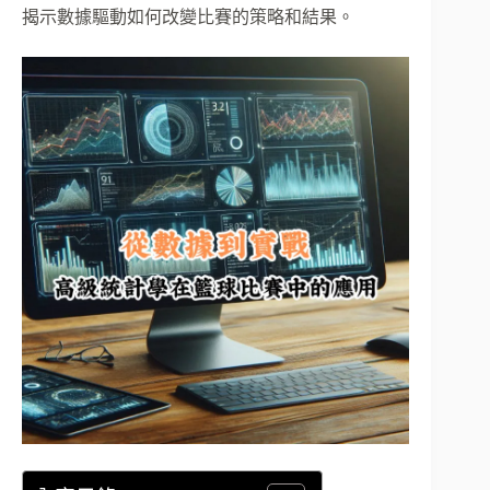
揭示數據驅動如何改變比賽的策略和結果。