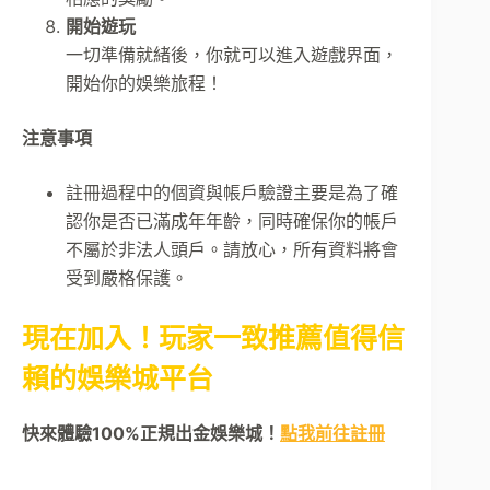
開始遊玩
一切準備就緒後，你就可以進入遊戲界面，
開始你的娛樂旅程！
注意事項
註冊過程中的個資與帳戶驗證主要是為了確
認你是否已滿成年年齡，同時確保你的帳戶
不屬於非法人頭戶。請放心，所有資料將會
受到嚴格保護。
現在加入！玩家一致推薦值得信
賴的娛樂城平台
快來體驗100%正規出金娛樂城！
點我前往註冊