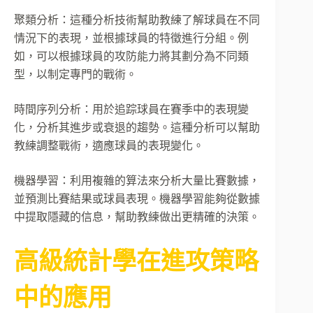
聚類分析：這種分析技術幫助教練了解球員在不同
情況下的表現，並根據球員的特徵進行分組。例
如，可以根據球員的攻防能力將其劃分為不同類
型，以制定專門的戰術。
時間序列分析：用於追踪球員在賽季中的表現變
化，分析其進步或衰退的趨勢。這種分析可以幫助
教練調整戰術，適應球員的表現變化。
機器學習：利用複雜的算法來分析大量比賽數據，
並預測比賽結果或球員表現。機器學習能夠從數據
中提取隱藏的信息，幫助教練做出更精確的決策。
高級統計學在進攻策略
中的應用