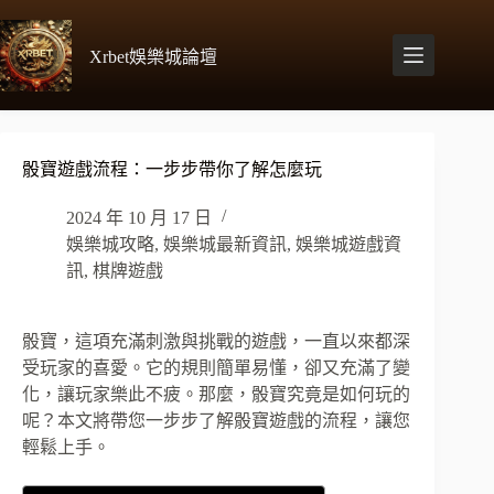
跳
至
Xrbet娛樂城論壇
主
要
內
容
骰寶遊戲流程：一步步帶你了解怎麼玩
2024 年 10 月 17 日
娛樂城攻略
,
娛樂城最新資訊
,
娛樂城遊戲資
訊
,
棋牌遊戲
骰寶，這項充滿刺激與挑戰的遊戲，一直以來都深
受玩家的喜愛。它的規則簡單易懂，卻又充滿了變
化，讓玩家樂此不疲。那麼，骰寶究竟是如何玩的
呢？本文將帶您一步步了解骰寶遊戲的流程，讓您
輕鬆上手。