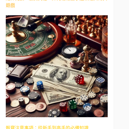
遊戲
骰寶注意事項：從新手到高手的必備知識