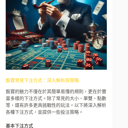
骰寶常見下注方式：深入解析與策略
骰寶的魅力不僅在於其簡單易懂的規則，更在於豐
富多樣的下注方式。除了常見的大小、單雙、點數
等，還有許多更具挑戰性的玩法。以下將深入解析
各種下注方式，並提供一些投注策略。
基本下注方式