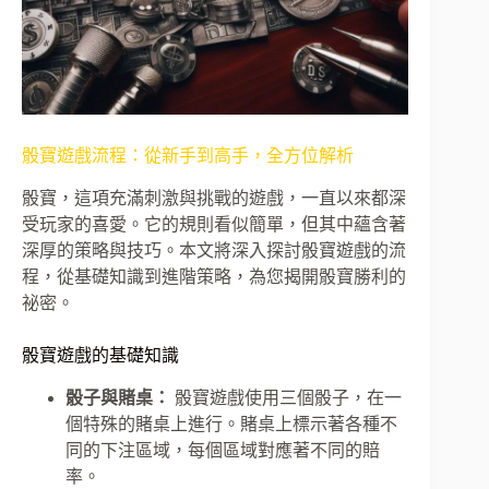
骰寶遊戲流程：從新手到高手，全方位解析
骰寶，這項充滿刺激與挑戰的遊戲，一直以來都深
受玩家的喜愛。它的規則看似簡單，但其中蘊含著
深厚的策略與技巧。本文將深入探討骰寶遊戲的流
程，從基礎知識到進階策略，為您揭開骰寶勝利的
祕密。
骰寶遊戲的基礎知識
骰子與賭桌：
骰寶遊戲使用三個骰子，在一
個特殊的賭桌上進行。賭桌上標示著各種不
同的下注區域，每個區域對應著不同的賠
率。