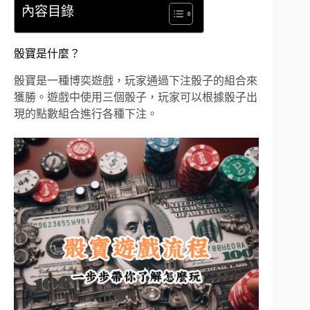
內容目錄
骰寶是什麼？
骰寶是一種博奕遊戲，玩家通過下注骰子的組合來
獲勝。遊戲中使用三個骰子，玩家可以根據骰子出
現的點數組合進行各種下注。