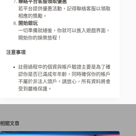
聯絡平台客服領取優惠
若平台提供優惠活動，記得聯絡客服以領取
相應的獎勵。
開始遊玩
一切準備就緒後，你就可以進入遊戲界面，
開始你的娛樂旅程！
注意事項
註冊過程中的個資與帳戶驗證主要是為了確
認你是否已滿成年年齡，同時確保你的帳戶
不屬於非法人頭戶。請放心，所有資料將會
受到嚴格保護。
相關文章