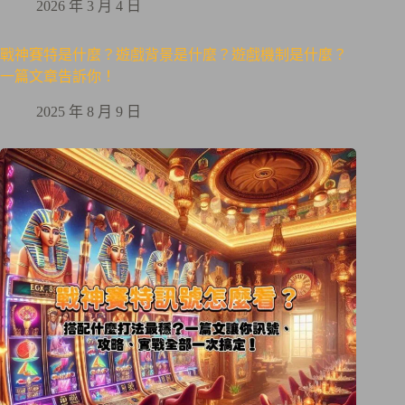
2026 年 3 月 4 日
戰神賽特是什麼？遊戲背景是什麼？遊戲機制是什麼？
一篇文章告訴你！
2025 年 8 月 9 日