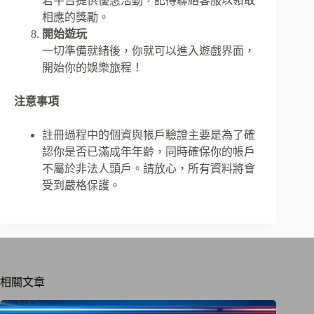
若平台提供優惠活動，記得聯絡客服以領取
相應的獎勵。
開始遊玩
一切準備就緒後，你就可以進入遊戲界面，
開始你的娛樂旅程！
注意事項
註冊過程中的個資與帳戶驗證主要是為了確
認你是否已滿成年年齡，同時確保你的帳戶
不屬於非法人頭戶。請放心，所有資料將會
受到嚴格保護。
相關文章