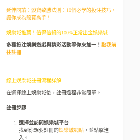
延伸閱讀：骰寶致勝法則：10個必學的投注技巧，
讓你成為骰寶高手！
娛樂城推薦！值得信賴的100%正常出金娛樂城
多種投注娛樂遊戲與精彩活動等你來加一！
點我前
往註冊
線上娛樂城註冊流程詳解
在選擇線上娛樂城後，註冊過程非常簡單。
註冊步驟
選擇並訪問娛樂城平台
找到你想要註冊的
娛樂城網站
，並點擊進
入。