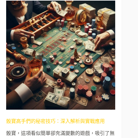
骰寶高手們的秘密技巧：深入解析與實戰應用
骰寶，這項看似簡單卻充滿變數的遊戲，吸引了無