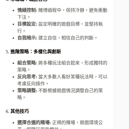
情緒控制:
賭博過程中，保持冷靜，避免衝動
下注。
目標設定:
設定明確的遊戲目標，並堅持執
行。
自我暗示:
建立自信，相信自己的判斷。
5.
進階策略：多樣化與創新
組合策略:
將多種玩法組合起來，形成獨特的
策略。
反向思考:
當大多數人看好某種玩法時，可以
考慮反向操作。
策略調整:
不斷根據遊戲情況調整自己的策
略。
6.
其他技巧
選擇合適的賭場:
正規的賭場，遊戲環境公