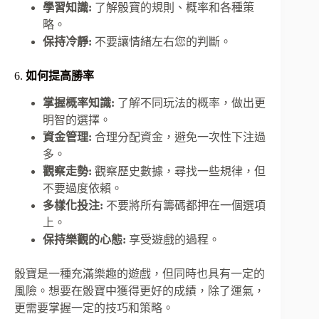
學習知識:
了解骰寶的規則、概率和各種策
略。
保持冷靜:
不要讓情緒左右您的判斷。
6.
如何提高勝率
掌握概率知識:
了解不同玩法的概率，做出更
明智的選擇。
資金管理:
合理分配資金，避免一次性下注過
多。
觀察走勢:
觀察歷史數據，尋找一些規律，但
不要過度依賴。
多樣化投注:
不要將所有籌碼都押在一個選項
上。
保持樂觀的心態:
享受遊戲的過程。
骰寶是一種充滿樂趣的遊戲，但同時也具有一定的
風險。想要在骰寶中獲得更好的成績，除了運氣，
更需要掌握一定的技巧和策略。