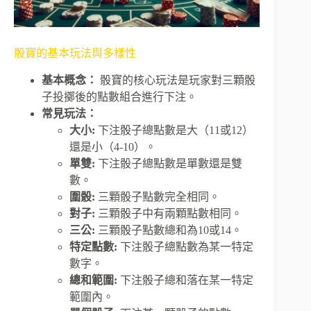
骰寶的基本玩法與多樣性
基本概念：
骰寶的核心玩法是玩家對三顆骰
子投擲後的點數組合進行下注。
常見玩法：
大小:
下注骰子總點數是大（11或12）
還是小（4-10）。
單雙:
下注骰子總點數是單數還是雙
數。
圍骰:
三顆骰子點數完全相同。
對子:
三顆骰子中有兩顆點數相同。
三公:
三顆骰子點數總和為10或14。
特定點數:
下注骰子總點數為某一特定
數字。
總和範圍:
下注骰子總和落在某一特定
範圍內。