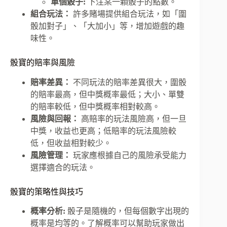
單個骰子:
下注某一顆骰子的點數。
組合玩法：
許多賭場提供組合玩法，如「圍
骰加對子」、「大加小」等，增加遊戲的趣
味性。
骰寶的賠率與風險
賠率差異：
不同玩法的賠率差異很大，圍骰
的賠率最高，但中獎概率最低；大小、單雙
的賠率較低，但中獎概率相對較高。
風險與回報：
高賠率的玩法風險高，但一旦
中獎，收益也更高；低賠率的玩法風險較
低，但收益相對較少。
風險管理：
玩家應根據自己的風險承受能力
選擇適合的玩法。
骰寶的策略性與技巧
概率分析:
骰子是隨機的，但每個數字出現的
概率是均等的。了解概率可以幫助玩家做出