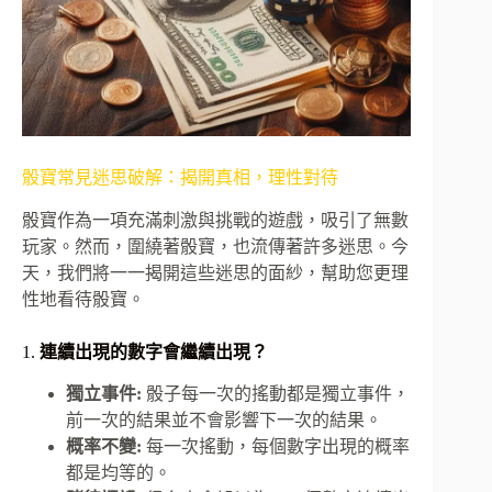
骰寶常見迷思破解：揭開真相，理性對待
骰寶作為一項充滿刺激與挑戰的遊戲，吸引了無數
玩家。然而，圍繞著骰寶，也流傳著許多迷思。今
天，我們將一一揭開這些迷思的面紗，幫助您更理
性地看待骰寶。
1.
連續出現的數字會繼續出現？
獨立事件:
骰子每一次的搖動都是獨立事件，
前一次的結果並不會影響下一次的結果。
概率不變:
每一次搖動，每個數字出現的概率
都是均等的。