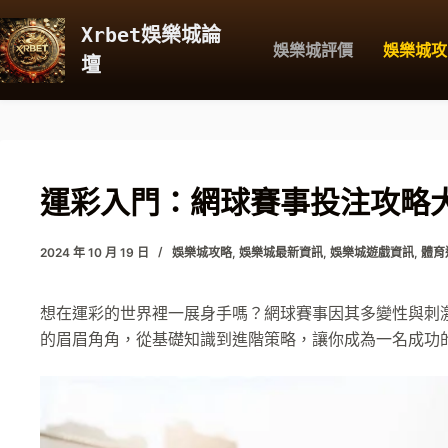
跳
Xrbet娛樂城論
至
娛樂城評價
娛樂城攻
壇
主
要
內
容
運彩入門：網球賽事投注攻略
2024 年 10 月 19 日
娛樂城攻略
,
娛樂城最新資訊
,
娛樂城遊戲資訊
,
體育
想在運彩的世界裡一展身手嗎？網球賽事因其多變性與刺
的眉眉角角，從基礎知識到進階策略，讓你成為一名成功