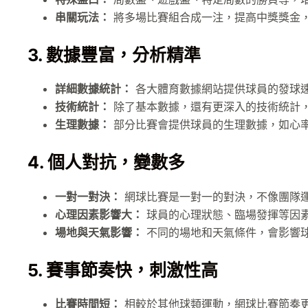
串關玩法：
將多場比賽組合成一注，提高中獎獎金
3. 數據豐富，分析精準
詳細數據統計：
各大體育數據網站提供球員的發球
技術統計：
除了基本數據，還有更深入的技術統計
生理數據：
部分比賽會提供球員的生理數據，如心
4. 個人對抗，變數多
一對一對決：
網球比賽是一對一的對決，不像團隊
心理因素影響大：
球員的心理狀態、臨場發揮等因
場地與天氣影響：
不同的場地和天氣條件，會影響
5. 賽事節奏快，刺激性高
比賽時間短：
相較於其他球類運動，網球比賽節奏