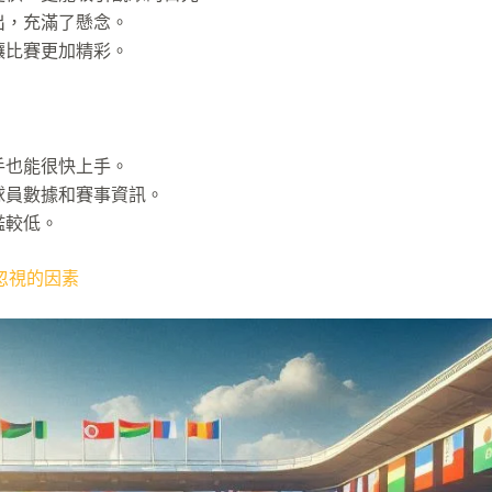
出，充滿了懸念。
讓比賽更加精彩。
手也能很快上手。
球員數據和賽事資訊。
檻較低。
忽視的因素