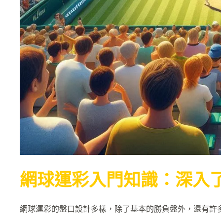
網球運彩入門知識：深入
網球運彩的盤口設計多樣，除了基本的勝負盤外，還有許