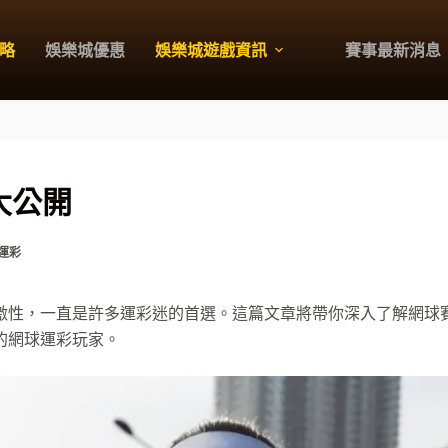
略
娛樂城優惠
娛樂城遊戲資訊
賽事最新消息
大公開
運彩
激性，一直是許多運彩迷的首選。這篇文章將帶你深入了解網球
的網球運彩玩家。