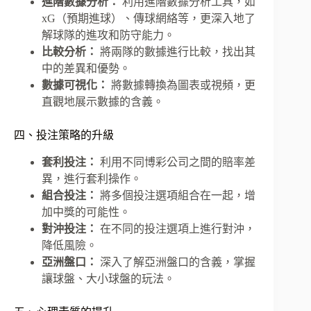
進階數據分析：
利用進階數據分析工具，如
xG（預期進球）、傳球網絡等，更深入地了
解球隊的進攻和防守能力。
比較分析：
將兩隊的數據進行比較，找出其
中的差異和優勢。
數據可視化：
將數據轉換為圖表或視頻，更
直觀地展示數據的含義。
四、投注策略的升級
套利投注：
利用不同博彩公司之間的賠率差
異，進行套利操作。
組合投注：
將多個投注選項組合在一起，增
加中獎的可能性。
對沖投注：
在不同的投注選項上進行對沖，
降低風險。
亞洲盤口：
深入了解亞洲盤口的含義，掌握
讓球盤、大小球盤的玩法。