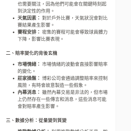
也需要關注，因為他們可能會在關鍵時刻起
到決定性的作用。
天氣因素：
對於戶外比賽，天氣狀況會對比
賽結果產生影響。
賽程安排：
密集的賽程可能會導致球員體力
下降，影響比賽表現。
二、賠率變化的背後玄機
市場情緒：
市場情緒的波動會直接影響賠率
的變化。
莊家操盤：
博彩公司會通過調整賠率來控制
風險，有時會故意製造一些假象。
內幕消息：
雖然內幕交易是非法的，但市場
上仍然存在一些傳言和消息，這些消息可能
會對賠率產生影響。
三、數據分析：從量變到質變