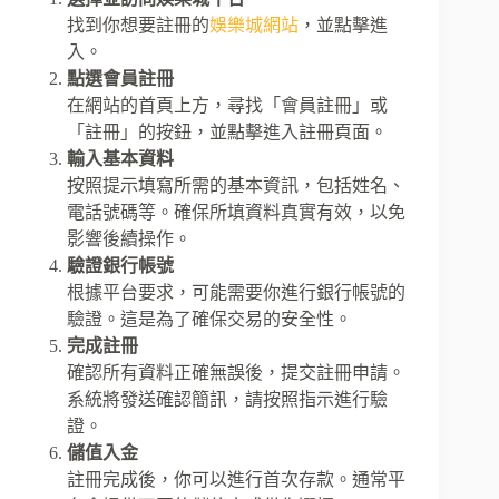
找到你想要註冊的
娛樂城網站
，並點擊進
入。
點選會員註冊
在網站的首頁上方，尋找「會員註冊」或
「註冊」的按鈕，並點擊進入註冊頁面。
輸入基本資料
按照提示填寫所需的基本資訊，包括姓名、
電話號碼等。確保所填資料真實有效，以免
影響後續操作。
驗證銀行帳號
根據平台要求，可能需要你進行銀行帳號的
驗證。這是為了確保交易的安全性。
完成註冊
確認所有資料正確無誤後，提交註冊申請。
系統將發送確認簡訊，請按照指示進行驗
證。
儲值入金
註冊完成後，你可以進行首次存款。通常平