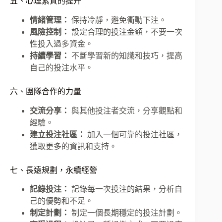
五、心理素質的提升
情緒管理：
保持冷靜，避免衝動下注。
風險控制：
設定合理的投注金額，不要一次
性投入過多資金。
持續學習：
不斷學習新的知識和技巧，提高
自己的投注水平。
六、團隊合作的力量
交流分享：
與其他投注者交流，分享觀點和
經驗。
建立投注社區：
加入一個可靠的投注社區，
獲取更多的資訊和支持。
七、長遠規劃，永續經營
記錄投注：
記錄每一次投注的結果，分析自
己的優勢和不足。
制定計劃：
制定一個長期穩定的投注計劃。