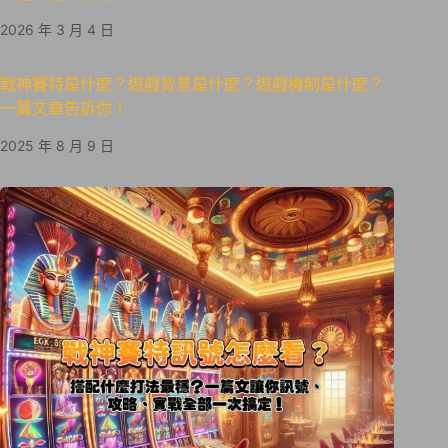
2026 年 3 月 4 日
戰神賽特是什麼？遊戲背景是什麼？遊戲機制是什麼？
一篇文章告訴你！
2025 年 8 月 9 日