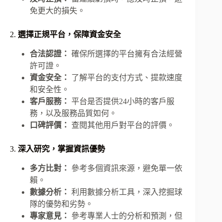
免更大的損失。
2.
選擇正規平台，保障資金安全
合法認證：
確保所選擇的平台擁有合法經營
許可證。
資金安全：
了解平台的支付方式、提款速度
和安全性。
客戶服務：
平台是否提供24小時的客戶服
務，以及服務品質如何。
口碑評價：
查閱其他用戶對平台的評價。
3.
深入研究，掌握資訊優勢
多方比對：
參考多個資訊來源，避免單一依
賴。
數據分析：
利用數據分析工具，深入挖掘球
隊的優勢和劣勢。
專家意見：
參考專業人士的分析和預測，但