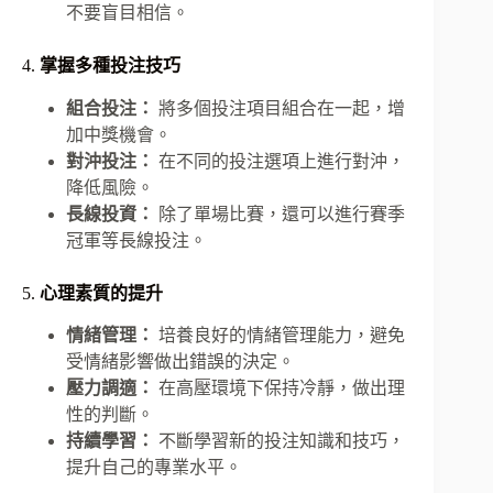
不要盲目相信。
4.
掌握多種投注技巧
組合投注：
將多個投注項目組合在一起，增
加中獎機會。
對沖投注：
在不同的投注選項上進行對沖，
降低風險。
長線投資：
除了單場比賽，還可以進行賽季
冠軍等長線投注。
5.
心理素質的提升
情緒管理：
培養良好的情緒管理能力，避免
受情緒影響做出錯誤的決定。
壓力調適：
在高壓環境下保持冷靜，做出理
性的判斷。
持續學習：
不斷學習新的投注知識和技巧，
提升自己的專業水平。