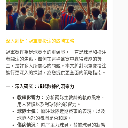
深入剖析：冠軍賽投注的致勝策略
冠軍賽作為足球賽季的重頭戲，一直是球迷和投注
者關注的焦點。如何在這場盛宴中贏得豐厚的獎
金，是許多人所關心的問題。本文將對冠軍賽投注
進行更深入的探討，為您提供更全面的策略指南。
一、深入研究：超越數據的洞察力
教練影響力：
分析兩隊主教練的執教風格、
用人習慣以及對球隊的影響力。
球隊士氣：
關注球隊近期賽事的表現，以及
球隊內部的氛圍是否和諧。
傷病情況：
除了主力球員，替補球員的狀態