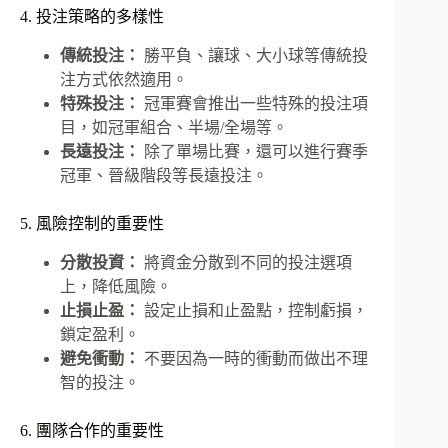
4. 投注策略的多樣性
傳統投注：
勝平負、讓球、大小球等傳統投
注方式依然適用。
特殊投注：
冠軍賽會推出一些特殊的投注項
目，如冠軍組合、半場/全場等。
長遠投注：
除了單場比賽，還可以進行賽季
冠軍、晉級階段等長遠投注。
5. 風險控制的重要性
分散投資：
將資金分散到不同的投注選項
上，降低風險。
止損止盈：
設定止損和止盈點，控制虧損，
鎖定盈利。
避免衝動：
不要因為一時的衝動而做出不理
智的投注。
6. 團隊合作的重要性