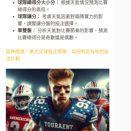
球隊總得分大小分：
根據天氣情況預測比賽
總得分的高低。
球隊讓分：
考慮天氣因素對兩隊實力的影
響，調整讓分盤的投注選擇。
單雙盤：
分析天氣對比賽節奏的影響，預測
比賽總得分是奇數還是偶數。
延伸閱讀：美式足球投注策略：如何制定有效的投
注計劃