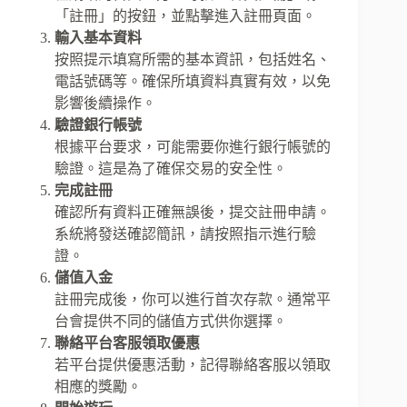
「註冊」的按鈕，並點擊進入註冊頁面。
輸入基本資料
按照提示填寫所需的基本資訊，包括姓名、
電話號碼等。確保所填資料真實有效，以免
影響後續操作。
驗證銀行帳號
根據平台要求，可能需要你進行銀行帳號的
驗證。這是為了確保交易的安全性。
完成註冊
確認所有資料正確無誤後，提交註冊申請。
系統將發送確認簡訊，請按照指示進行驗
證。
儲值入金
註冊完成後，你可以進行首次存款。通常平
台會提供不同的儲值方式供你選擇。
聯絡平台客服領取優惠
若平台提供優惠活動，記得聯絡客服以領取
相應的獎勵。