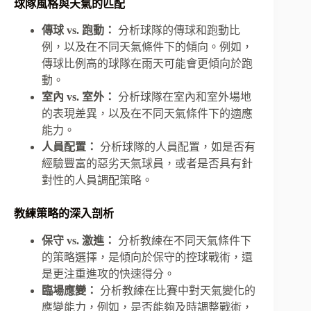
球隊風格與天氣的匹配
傳球 vs. 跑動：
分析球隊的傳球和跑動比
例，以及在不同天氣條件下的傾向。例如，
傳球比例高的球隊在雨天可能會更傾向於跑
動。
室內 vs. 室外：
分析球隊在室內和室外場地
的表現差異，以及在不同天氣條件下的適應
能力。
人員配置：
分析球隊的人員配置，如是否有
經驗豐富的惡劣天氣球員，或者是否具有針
對性的人員調配策略。
教練策略的深入剖析
保守 vs. 激進：
分析教練在不同天氣條件下
的策略選擇，是傾向於保守的控球戰術，還
是更注重進攻的快速得分。
臨場應變：
分析教練在比賽中對天氣變化的
應變能力，例如，是否能夠及時調整戰術，