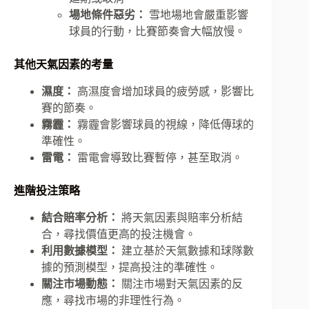
場地條件惡劣：
雪地場地會嚴重影響
球員的行動，比賽節奏會大幅放慢。
其他天氣因素的考量
濕度：
高濕度會增加球員的疲勞感，影響比
賽的節奏。
霧霾：
霧霾會影響球員的視線，降低傳球的
準確性。
雷電：
雷電會導致比賽暫停，甚至取消。
進階投注策略
結合賠率分析：
將天氣因素與賠率分析結
合，尋找價值更高的投注機會。
利用數據模型：
建立基於天氣數據和球隊數
據的預測模型，提高投注的準確性。
關注市場動態：
關注市場對天氣因素的反
應，尋找市場的非理性行為。