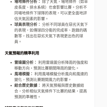
場地條件分析：
除了天氣，場地條件（如草
皮長度、排水系統）也會影響比賽。分析不
同場地條件下球隊的表現，可以更全面地評
估天氣因素的影響。
球員表現分析：
分析不同球員在惡劣天氣下
的表現，如傳球四分衛的完成率、跑鋒的碼
數等，找出在惡劣天氣下表現更出色的球
員。
天氣預報的精準利用
雷達圖分析：
利用雷達圖分析降雨的強度和
移動方向，預測比賽期間降雨的變化。
風場模擬：
利用風場模擬分析風向和風速的
變化，預測比賽期間風力的影響。
結合歷史數據：
將天氣預報與歷史數據結
合，分析相似天氣條件下比賽的結果，提高
預測的準確性。