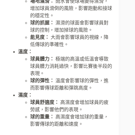
場地濕滑：
雨水會使球場變得濕滑，
增加球員滑倒的風險，影響跑動和接球
的穩定性。
球的抓握：
濕滑的球面會影響球員對
球的控制，增加掉球的風險。
能見度：
大雨會影響球員的視線，降
低傳球的準確性。
溫度：
球員體力：
極端的高溫或低溫會導致
球員體力消耗過快，影響比賽後半段的
表現。
球的彈性：
溫度會影響球的彈性，進
而影響傳球距離和彈跳高度。
濕度：
球員舒適度：
高濕度會增加球員的疲
勞感，影響他們的表現。
球的重量：
高濕度會增加球的重量，
影響傳球的距離和速度。