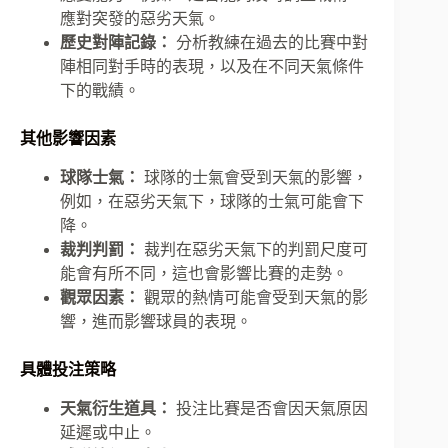
應對突發的惡劣天氣。
歷史對陣記錄：
分析教練在過去的比賽中對
陣相同對手時的表現，以及在不同天氣條件
下的戰績。
其他影響因素
球隊士氣：
球隊的士氣會受到天氣的影響，
例如，在惡劣天氣下，球隊的士氣可能會下
降。
裁判判罰：
裁判在惡劣天氣下的判罰尺度可
能會有所不同，這也會影響比賽的走勢。
觀眾因素：
觀眾的熱情可能會受到天氣的影
響，進而影響球員的表現。
具體投注策略
天氣衍生道具：
投注比賽是否會因天氣原因
延遲或中止。