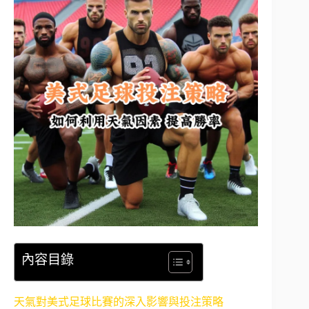
內容目錄
天氣對美式足球比賽的深入影響與投注策略