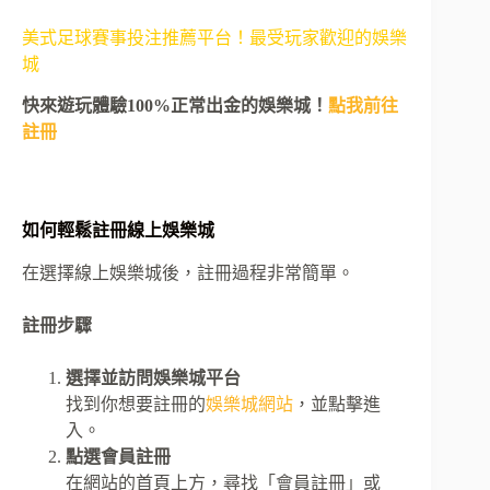
美式足球賽事投注推薦平台！最受玩家歡迎的娛樂
城
快來遊玩體驗100%正常出金的娛樂城！
點我前往
註冊
如何輕鬆註冊線上娛樂城
在選擇線上娛樂城後，註冊過程非常簡單。
註冊步驟
選擇並訪問娛樂城平台
找到你想要註冊的
娛樂城網站
，並點擊進
入。
點選會員註冊
在網站的首頁上方，尋找「會員註冊」或