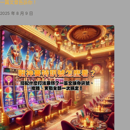
一篇文章告訴你！
2025 年 8 月 9 日