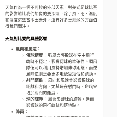
天氣作為一個不可控的外部因素，
對美式足球比賽
的影響遠比我們想像的要深遠。除了風、雨、溫度
和濕度這些基本因素外，還有許多更細緻的方面值
得我們關注。
天氣對比賽的具體影響
風向和風速：
傳球精度：
強風會導致球在空中飛行
軌跡不穩定，影響傳球的準確性。順風
隊伍可以利用風勢增加傳球距離，而逆
風隊伍則需要更多地依靠短傳和跑動。
射門距離：
風向和風速會影響踢球的
距離和方向，尤其是在射門時，逆風會
增加射門的難度。
球的旋轉：
風會影響球的旋轉，進而
影響球的飛行軌跡和落地點。
降雨：