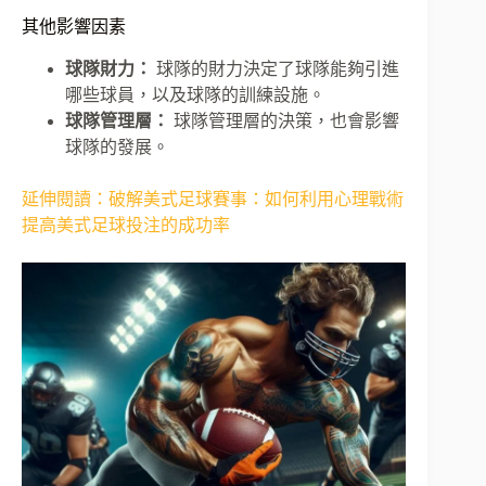
其他影響因素
球隊財力：
球隊的財力決定了球隊能夠引進
哪些球員，以及球隊的訓練設施。
球隊管理層：
球隊管理層的決策，也會影響
球隊的發展。
延伸閱讀：破解美式足球賽事：如何利用心理戰術
提高美式足球投注的成功率