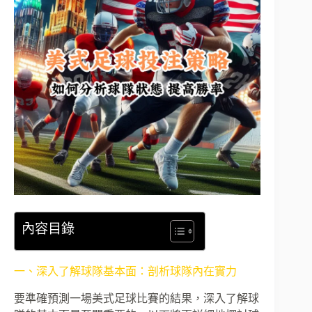
內容目錄
一、深入了解球隊基本面：剖析球隊內在實力
要準確預測一場美式足球比賽的結果，深入了解球