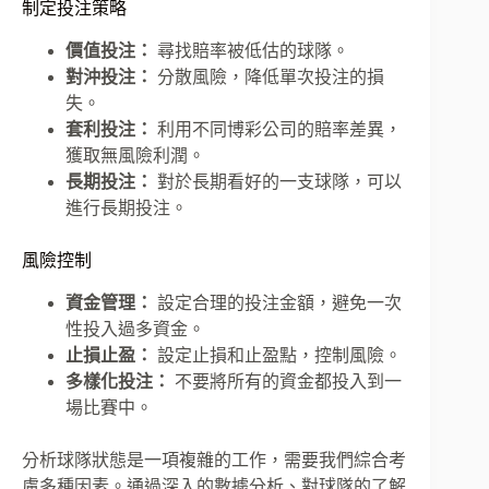
制定投注策略
價值投注：
尋找賠率被低估的球隊。
對沖投注：
分散風險，降低單次投注的損
失。
套利投注：
利用不同博彩公司的賠率差異，
獲取無風險利潤。
長期投注：
對於長期看好的一支球隊，可以
進行長期投注。
風險控制
資金管理：
設定合理的投注金額，避免一次
性投入過多資金。
止損止盈：
設定止損和止盈點，控制風險。
多樣化投注：
不要將所有的資金都投入到一
場比賽中。
分析球隊狀態是一項複雜的工作，需要我們綜合考
慮多種因素。通過深入的數據分析、對球隊的了解