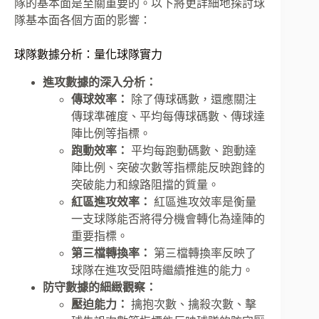
隊的基本面是至關重要的。以下將更詳細地探討球
隊基本面各個方面的影響：
球隊數據分析：量化球隊實力
進攻數據的深入分析：
傳球效率：
除了傳球碼數，還應關注
傳球準確度、平均每傳球碼數、傳球達
陣比例等指標。
跑動效率：
平均每跑動碼數、跑動達
陣比例、突破次數等指標能反映跑鋒的
突破能力和線路阻擋的質量。
紅區進攻效率：
紅區進攻效率是衡量
一支球隊能否將得分機會轉化為達陣的
重要指標。
第三檔轉換率：
第三檔轉換率反映了
球隊在進攻受阻時繼續推進的能力。
防守數據的細緻觀察：
壓迫能力：
擒抱次數、擒殺次數、擊