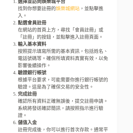
選擇並訪問娛樂城平台
找到你想要註冊的
娛樂城網站
，並點擊進
入。
點選會員註冊
在網站的首頁上方，尋找「會員註冊」或
「註冊」的按鈕，並點擊進入註冊頁面。
輸入基本資料
按照提示填寫所需的基本資訊，包括姓名、
電話號碼等。確保所填資料真實有效，以免
影響後續操作。
驗證銀行帳號
根據平台要求，可能需要你進行銀行帳號的
驗證。這是為了確保交易的安全性。
完成註冊
確認所有資料正確無誤後，提交註冊申請。
系統將發送確認簡訊，請按照指示進行驗
證。
儲值入金
註冊完成後，你可以進行首次存款。通常平