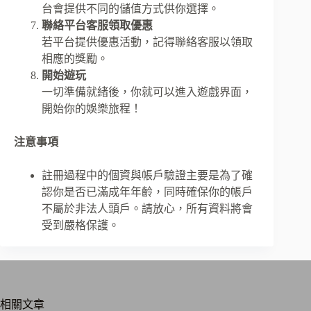
台會提供不同的儲值方式供你選擇。
聯絡平台客服領取優惠
若平台提供優惠活動，記得聯絡客服以領取
相應的獎勵。
開始遊玩
一切準備就緒後，你就可以進入遊戲界面，
開始你的娛樂旅程！
注意事項
註冊過程中的個資與帳戶驗證主要是為了確
認你是否已滿成年年齡，同時確保你的帳戶
不屬於非法人頭戶。請放心，所有資料將會
受到嚴格保護。
相關文章