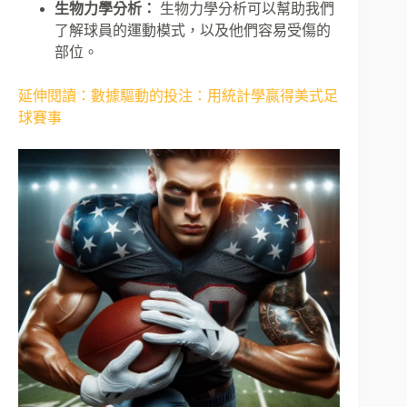
生物力學分析：
生物力學分析可以幫助我們
了解球員的運動模式，以及他們容易受傷的
部位。
延伸閱讀：數據驅動的投注：用統計學贏得美式足
球賽事