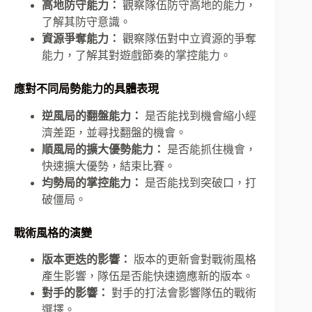
高地防守能力：
觀察隊伍防守高地的能力，
了解其防守意識。
資源爭奪能力：
觀察隊伍對中立資源的爭奪
能力，了解其對遊戲節奏的掌控能力。
應對不同局勢能力的具體表現
逆風局的翻盤能力：
是否能找到機會縮小經
濟差距，並尋找翻盤的機會。
順風局的擴大優勢能力：
是否能抓住機會，
快速擴大優勢，結束比賽。
均勢局的掌控能力：
是否能找到突破口，打
破僵局。
戰術風格的演變
版本更迭的影響：
版本的更新會對戰術風格
產生影響，隊伍是否能快速適應新的版本。
對手的影響：
對手的打法會影響隊伍的戰術
選擇。