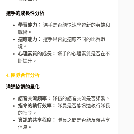
選手的成長性分析
學習能力：
選手是否能快速學習新的英雄和
戰術。
適應能力：
選手是否能適應不同的比賽環
境。
心理素質的成長：
選手的心理素質是否在不
斷提升。
4. 團隊合作分析
溝通協調的量化
語音交流頻率：
隊伍的語音交流是否頻繁。
指令的執行效率：
隊員是否能迅速執行隊長
的指令。
資訊的共享程度：
隊員之間是否能及時共享
信息。