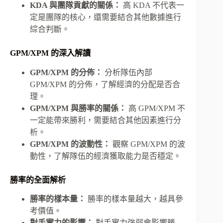
KDA 與團隊貢獻的關係：
高 KDA 不代表一
定是團隊的核心，還需要結合其他數據進行
綜合判斷。
GPM/XPM 的深入解讀
GPM/XPM 的分佈：
分析隊伍內部
GPM/XPM 的分佈，了解經濟的分配是否合
理。
GPM/XPM 與勝率的關係：
高 GPM/XPM 不
一定能帶來勝利，需要結合其他因素進行分
析。
GPM/XPM 的波動性：
觀察 GPM/XPM 的波
動性，了解隊伍的經濟獲取能力是否穩定。
勝率的全面解析
勝率的樣本量：
勝率的樣本量越大，越具參
考價值。
對手實力的影響：
對手實力強弱會影響勝