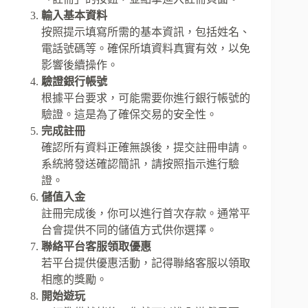
輸入基本資料
按照提示填寫所需的基本資訊，包括姓名、
電話號碼等。確保所填資料真實有效，以免
影響後續操作。
驗證銀行帳號
根據平台要求，可能需要你進行銀行帳號的
驗證。這是為了確保交易的安全性。
完成註冊
確認所有資料正確無誤後，提交註冊申請。
系統將發送確認簡訊，請按照指示進行驗
證。
儲值入金
註冊完成後，你可以進行首次存款。通常平
台會提供不同的儲值方式供你選擇。
聯絡平台客服領取優惠
若平台提供優惠活動，記得聯絡客服以領取
相應的獎勵。
開始遊玩