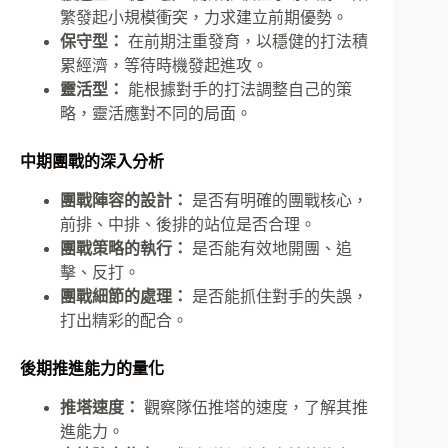
繁發起小規模衝突，力求建立前期優勢。
保守型：
在前期注重發育，以穩健的打法積
累經濟，等待時機發起進攻。
靈活型：
能根據對手的打法調整自己的策
略，靈活應對不同的局面。
中期團戰的深入分析
團戰陣容的設計：
是否有明確的團戰核心，
前排、中排、後排的站位是否合理。
團戰策略的執行：
是否能有效地開團、追
擊、反打。
團戰細節的處理：
是否能抓住對手的失誤，
打出精彩的配合。
後期推進能力的量化
推塔速度：
觀察隊伍推塔的速度，了解其推
進能力。