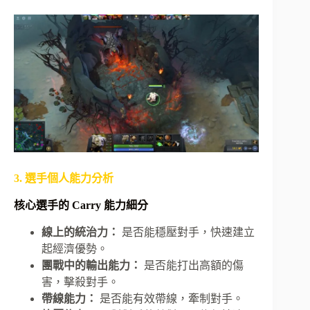
3. 選手個人能力分析
核心選手的 Carry 能力細分
線上的統治力：
是否能穩壓對手，快速建立
起經濟優勢。
團戰中的輸出能力：
是否能打出高額的傷
害，擊殺對手。
帶線能力：
是否能有效帶線，牽制對手。