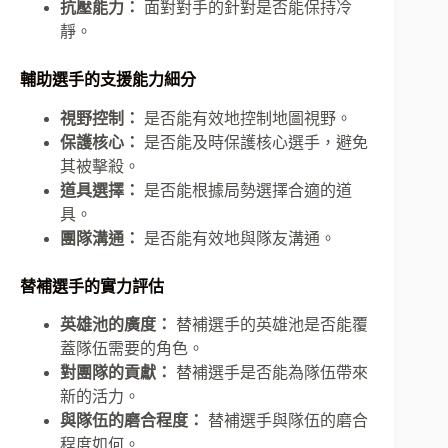
抗壓能力：
面對對手的針對是否能保持冷
靜。
輔助選手的支援能力細分
視野控制：
是否能有效地控制地圖視野。
保護核心：
是否能及時保護核心選手，避免
其被擊殺。
道具選擇：
是否能根據局勢選擇合適的道
具。
團隊溝通：
是否能有效地與隊友溝通。
替補選手的實力評估
英雄池的廣度：
替補選手的英雄池是否能覆
蓋隊伍需要的角色。
對團隊的貢獻：
替補選手是否能為隊伍帶來
新的活力。
與隊伍的磨合程度：
替補選手與隊伍的磨合
程度如何。