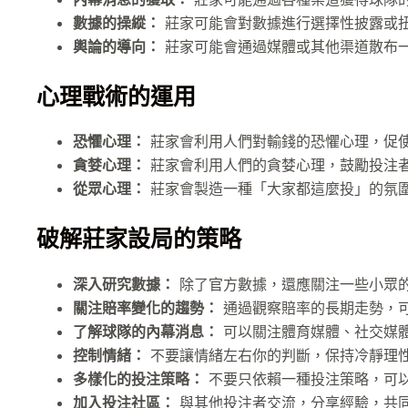
數據的操縱：
莊家可能會對數據進行選擇性披露或
輿論的導向：
莊家可能會通過媒體或其他渠道散布
心理戰術的運用
恐懼心理：
莊家會利用人們對輸錢的恐懼心理，促
貪婪心理：
莊家會利用人們的貪婪心理，鼓勵投注
從眾心理：
莊家會製造一種「大家都這麼投」的氛
破解莊家設局的策略
深入研究數據：
除了官方數據，還應關注一些小眾
關注賠率變化的趨勢：
通過觀察賠率的長期走勢，
了解球隊的內幕消息：
可以關注體育媒體、社交媒
控制情緒：
不要讓情緒左右你的判斷，保持冷靜理
多樣化的投注策略：
不要只依賴一種投注策略，可
加入投注社區：
與其他投注者交流，分享經驗，共