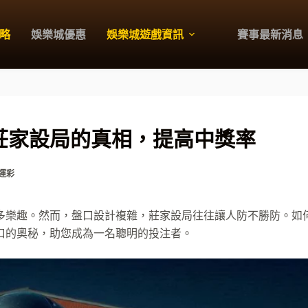
略
娛樂城優惠
娛樂城遊戲資訊
賽事最新消息
莊家設局的真相，提高中獎率
運彩
多樂趣。然而，盤口設計複雜，莊家設局往往讓人防不勝防。如
口的奧秘，助您成為一名聰明的投注者。