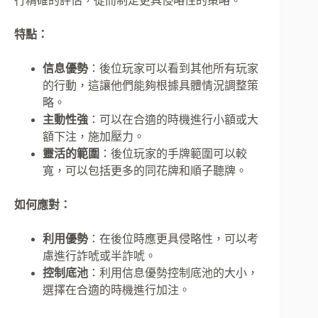
行精確的評估，從而制定更具侵略性的策略。
特點：
信息優勢
：後位玩家可以看到其他所有玩家
的行動，這讓他們能夠根據具體情況調整策
略。
主動性強
：可以在合適的時機進行小額或大
額下注，施加壓力。
靈活的範圍
：後位玩家的手牌範圍可以較
寬，可以包括更多的同花牌和順子聽牌。
如何應對：
利用優勢
：在後位時應更具侵略性，可以考
慮進行詐唬或半詐唬。
控制底池
：利用信息優勢控制底池的大小，
選擇在合適的時機進行加注。