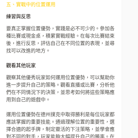
五、實戰中的位置運用
練習與反思
要真正掌握位置優勢，實踐是必不可少的。參加各
種比賽或現金桌，積累實戰經驗。在每次比賽結束
後，進行反思，評估自己在不同位置的表現，並尋
找可以改進的地方。
觀看其他玩家
觀察其他優秀玩家如何運用位置優勢，可以幫助你
進一步提升自己的策略。觀看直播或比賽，分析他
們在不同情況下的決策，並思考如何將這些策略應
用到自己的遊戲中。
運用位置優勢在德州撲克中取得勝利是每位玩家都
應該掌握的重要技能。通過理解位置的重要性，選
擇合適的起手牌，制定靈活的下注策略，並學會應
對不同的對手，玩家能夠大幅提升自己的勝率。在