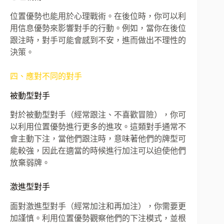
位置優勢也能用於心理戰術。在後位時，你可以利
用信息優勢來影響對手的行動。例如，當你在後位
跟注時，對手可能會感到不安，進而做出不理性的
決策。
四、應對不同的對手
被動型對手
對於被動型對手（經常跟注、不喜歡冒險），你可
以利用位置優勢進行更多的進攻。這類對手通常不
會主動下注，當他們跟注時，意味著他們的牌型可
能較強，因此在適當的時候進行加注可以迫使他們
放棄弱牌。
激進型對手
面對激進型對手（經常加注和再加注），你需要更
加謹慎。利用位置優勢觀察他們的下注模式，並根