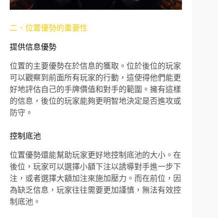
二、位置優勢的重要性
提供信息優勢
位置的主要優勢在於信息的獲取。位於後位的玩家
可以觀察到前面所有玩家的行動，這使得他們能更
好地評估自己的手牌價值和對手的範圍。擁有這樣
的信息，後位的玩家能夠更明智地決定是否進攻或
防守。
控制底池
位置優勢還能幫助玩家更好地控制底池的大小。在
後位，玩家可以選擇小額下注以誘導對手進一步下
注，或者選擇大額加注來施加壓力。而在前位，因
為缺乏信息，玩家往往需要更加謹慎，無法有效控
制底池。