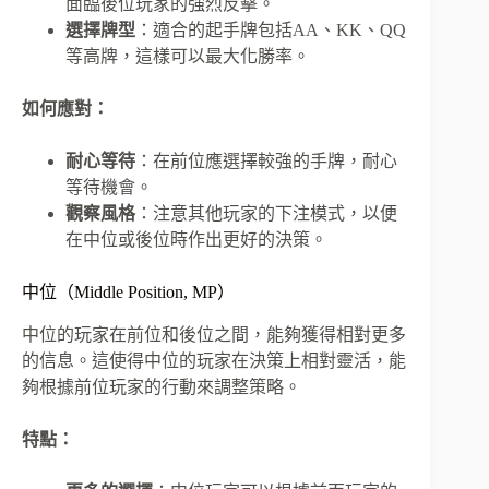
面臨後位玩家的強烈反擊。
選擇牌型
：適合的起手牌包括AA、KK、QQ
等高牌，這樣可以最大化勝率。
如何應對：
耐心等待
：在前位應選擇較強的手牌，耐心
等待機會。
觀察風格
：注意其他玩家的下注模式，以便
在中位或後位時作出更好的決策。
中位（Middle Position, MP）
中位的玩家在前位和後位之間，能夠獲得相對更多
的信息。這使得中位的玩家在決策上相對靈活，能
夠根據前位玩家的行動來調整策略。
特點：