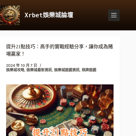
跳
至
Xrbet娛樂城論壇
主
要
內
容
提升21點技巧：高手的實戰經驗分享，讓你成為賭
場贏家！
2024 年 10 月 7 日
娛樂城攻略
,
娛樂城最新資訊
,
娛樂城遊戲資訊
,
棋牌遊戲