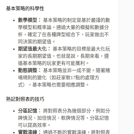
基本策略的科學性
數學模型：
基本策略的制定是基於嚴謹的數
學模型和概率論。通過大量的模擬和數據分
析，確定了在各種牌型組合下，玩家做出不
同決策的期望值。
期望值最大化：
基本策略的目標是最大化玩
家的長期期望值，也就是說，長期來看，遵
循基本策略的玩家更有可能獲利。
動態調整：
基本策略並非一成不變。隨著賭
場規則的變化（如莊家軟17點的處理方
式），基本策略也需要相應調整。
熟記對照表的技巧
分區記憶：
將對照表分為幾個部分，例如分
牌情況、加倍情況、軟牌情況等，分區記憶
可以提高效率。
實戰演練：
通過不斷的實戰演練，將對照表