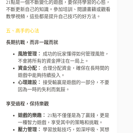
21點是一個不斷變化的遊戲，要保持學習的心態，
不斷更新自己的知識。參加培訓、閱讀書籍或觀看
教學視頻，這些都是提升自己技巧的好方法。
五、高手的心法
長期抗戰，而非一蹴而就
風險管理：
成功的玩家懂得如何管理風險，
不會將所有的資金押注在一局上。
資金分配：
合理分配資金，確保在長時間的
遊戲中能夠持續投入。
心理建設：
接受輸贏是遊戲的一部分，不要
因為一時的失利而氣餒。
享受過程，保持樂觀
遊戲的樂趣：
21點不僅僅是為了贏錢，更是
一種智力遊戲，享受其中的策略和挑戰。
壓力管理：
學習放鬆技巧，如深呼吸、冥想