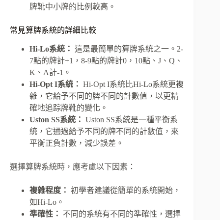
牌靴中小牌的比例較高。
常見算牌系統的詳細比較
Hi-Lo系統：
這是最簡單的算牌系統之一。2-
7點的牌計+1，8-9點的牌計0，10點、J、Q、
K、A計-1。
Hi-Opt I系統：
Hi-Opt I系統比Hi-Lo系統更複
雜，它給予不同的牌不同的計數值，以更精
確地追踪牌靴的變化。
Uston SS系統：
Uston SS系統是一種平衡系
統，它通過給予不同的牌不同的計數值，來
平衡正負計數，減少誤差。
選擇算牌系統時，應考慮以下因素：
複雜程度：
初學者建議從簡單的系統開始，
如Hi-Lo。
準確性：
不同的系統有不同的準確性，選擇