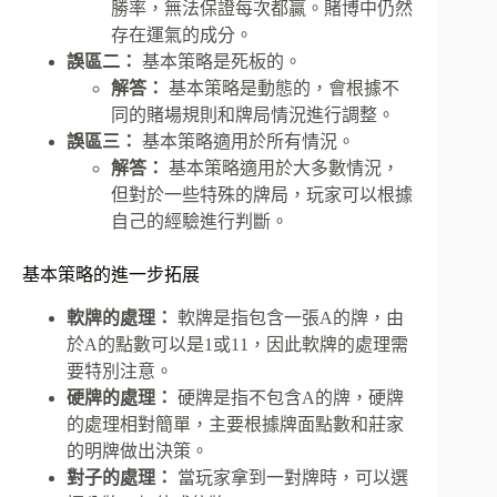
勝率，無法保證每次都贏。賭博中仍然
存在運氣的成分。
誤區二：
基本策略是死板的。
解答：
基本策略是動態的，會根據不
同的賭場規則和牌局情況進行調整。
誤區三：
基本策略適用於所有情況。
解答：
基本策略適用於大多數情況，
但對於一些特殊的牌局，玩家可以根據
自己的經驗進行判斷。
基本策略的進一步拓展
軟牌的處理：
軟牌是指包含一張A的牌，由
於A的點數可以是1或11，因此軟牌的處理需
要特別注意。
硬牌的處理：
硬牌是指不包含A的牌，硬牌
的處理相對簡單，主要根據牌面點數和莊家
的明牌做出決策。
對子的處理：
當玩家拿到一對牌時，可以選