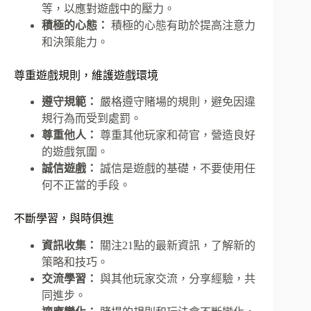
等，以應對遊戲中的壓力。
積極的心態：
積極的心態有助於提高注意力
和決策能力。
尊重遊戲規則，維護遊戲環境
遵守規範：
嚴格遵守賭場的規則，避免因違
規行為而受到處罰。
尊重他人：
尊重其他玩家和荷官，營造良好
的遊戲氛圍。
誠信遊戲：
誠信是遊戲的基礎，不要使用任
何不正當的手段。
不斷學習，與時俱進
資訊收集：
關注21點的最新資訊，了解新的
策略和技巧。
交流學習：
與其他玩家交流，分享經驗，共
同進步。