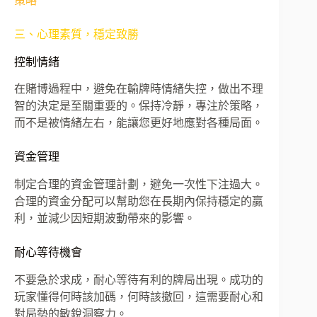
策略
三、心理素質，穩定致勝
控制情緒
在賭博過程中，避免在輸牌時情緒失控，做出不理
智的決定是至關重要的。保持冷靜，專注於策略，
而不是被情緒左右，能讓您更好地應對各種局面。
資金管理
制定合理的資金管理計劃，避免一次性下注過大。
合理的資金分配可以幫助您在長期內保持穩定的贏
利，並減少因短期波動帶來的影響。
耐心等待機會
不要急於求成，耐心等待有利的牌局出現。成功的
玩家懂得何時該加碼，何時該撤回，這需要耐心和
對局勢的敏銳洞察力。