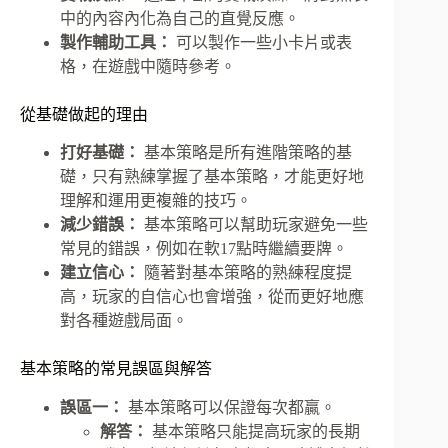
中的內容內化為自己的直覺反應。
製作輔助工具：
可以製作一些小卡片或表
格，在遊戲中隨時參考。
從基礎做起的理由
打好基礎：
基本策略是所有進階策略的基
礎，只有熟練掌握了基本策略，才能更好地
理解和運用更複雜的技巧。
減少錯誤：
基本策略可以幫助玩家避免一些
常見的錯誤，例如在軟17點時繼續要牌。
建立信心：
隨著對基本策略的熟練程度提
高，玩家的自信心也會增強，從而更好地應
對各種遊戲局面。
基本策略的常見誤區與解答
誤區一：
基本策略可以保證每次都贏。
解答：
基本策略只能提高玩家的長期