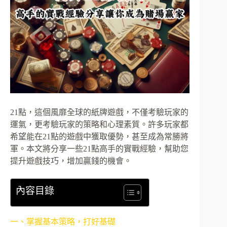
21點，這個風靡全球的紙牌遊戲，不僅考驗玩家的
運氣，更考驗玩家的策略和心理素質。許多玩家都
希望能在21點的遊戲中獲取優勢，甚至成為常勝將
軍。本文將分享一些21點高手的實戰經驗，幫助您
提升遊戲技巧，增加贏錢的機會。
內容目錄
一、掌握基本策略，打好基礎