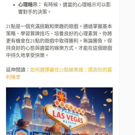
心理暗示：
有時候，適當的心理暗示可以影
響對手的決策。
21點是一個充滿挑戰和樂趣的遊戲。通過掌握基本
策略、學習算牌技巧、培養良好的心理素質，你將
更有機會在21點的遊戲中取得勝利。無論勝負，保
持良好的心態與適當的娛樂方式，才能在這個遊戲
中持久地享受快樂。
延伸閱讀：
如何選擇最佳21點娛樂城：提高你的贏
利機會