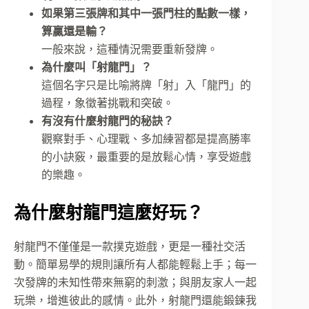
如果第三張牌和其中一張門柱的點數一樣，
算贏還是輸？
一般來說，這種情況需要重新發牌。
為什麼叫「射龍門」？
這個名字只是比喻將牌「射」入「龍門」的
過程，象徵著挑戰和突破。
有沒有什麼射龍門的秘訣？
觀察對手、心理戰、多加練習都是提高勝率
的小訣竅，最重要的是放鬆心情，享受遊戲
的樂趣。
為什麼射龍門這麼好玩？
射龍門不僅僅是一款撲克遊戲，更是一種社交活
動。簡單易學的規則讓所有人都能輕鬆上手；每一
次發牌的未知性帶來無窮的刺激；與朋友家人一起
玩樂，增進彼此的感情。此外，射龍門還能鍛鍊我