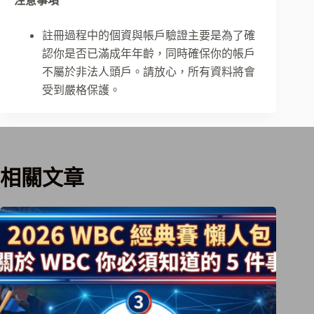
註冊過程中的個資與帳戶驗證主要是為了確
認你是否已滿成年年齡，同時確保你的帳戶
不屬於非法人頭戶。請放心，所有資料將會
受到嚴格保護。
相關文章