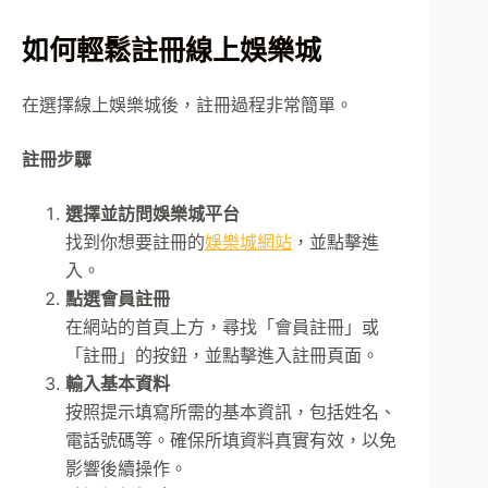
如何輕鬆註冊線上娛樂城
在選擇線上娛樂城後，註冊過程非常簡單。
註冊步驟
選擇並訪問娛樂城平台
找到你想要註冊的
娛樂城網站
，並點擊進
入。
點選會員註冊
在網站的首頁上方，尋找「會員註冊」或
「註冊」的按鈕，並點擊進入註冊頁面。
輸入基本資料
按照提示填寫所需的基本資訊，包括姓名、
電話號碼等。確保所填資料真實有效，以免
影響後續操作。