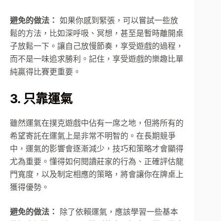
避免的做法：
如果你感到緊張，可以嘗試一些放
鬆的方法，比如深呼吸、冥想，甚至是暫時離開桌
子放鬆一下。讓自己放慢節奏，享受遊戲的過程，
而不是一味追求勝利。記住，享受遊戲的樂趣比單
純贏得比賽更重要。
3. 只靠運氣
雖然運氣在撲克遊戲中佔有一席之地，但將所有的
希望寄託在運氣上是非常不明智的。在長期競爭
中，運氣的影響會逐漸減少，技巧和策略才會顯得
尤為重要。懂得如何閱讀莊家的行為、正確評估龍
門寬度，以及制定相應的策略，將會讓你在牌桌上
獲得優勢。
避免的做法：
除了依賴運氣，應該學習一些基本