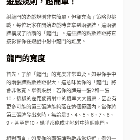
遊戲規則，超簡單！
射龍門的遊戲規則非常簡單，但卻充滿了策略與挑
戰，每位玩家在開始遊戲時會拿到兩張牌，這兩張
牌構成了所謂的「龍門」。這些牌的點數差距將直
接影響你在遊戲中射中龍門的難度。
龍門的寬度
首先，了解「龍門」的寬度非常重要。如果你手中
的兩張牌點數差距很大，這意味著你的「龍門」將
會非常寬。舉例來說，若你的牌是一張2和一張
10，這樣的差距使得射中的機率大大提高，因為有
更多可能的第三張牌能夠落在這個範圍內。當你將
第三張牌發出來時，無論是3、4、5、6、7、8、
9，甚至是10，幾乎都能成功地射中這個龍門。
相對而言，如果你的兩張牌點數非常接近，例如一