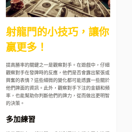
射龍門的小技巧，讓你
贏更多！
提高勝率的關鍵之一是觀察對手。在遊戲中，仔細
觀察對手在發牌時的反應，他們是否會露出緊張或
興奮的表情？這些細微的變化都可能透露一些關於
他們牌面的資訊。此外，觀察對手下注的金額和頻
率，也能幫助你判斷他們的牌力，從而做出更明智
的決策。
多加練習