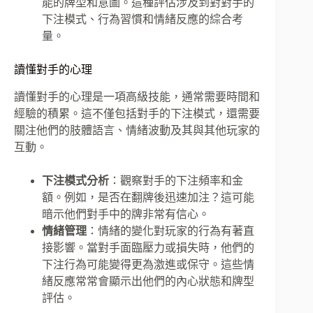
能的牌型和意圖。這種評估涉及到對對手的
下注模式、行為習慣和情緒反應的綜合考
量。
讀懂對手的心理
讀懂對手的心理是一項高級技能，通常需要時間和
經驗的積累。這不僅包括對手的下注模式，還需要
關注他們的肢體語言、情緒波動及其與其他玩家的
互動。
下注模式分析
：觀察對手的下注頻率和金
額。例如，是否在翻牌後迅速加注？這可能
暗示他們對手中的牌非常有信心。
情緒管理
：情緒的變化對玩家的行為有著直
接影響。當對手面臨壓力或損失時，他們的
下注行為可能變得更為激進或保守。這些情
緒反應常常會顯示出他們的內心狀態和牌型
評估。