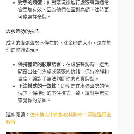
對手的類型
：針對緊玩家進行虛張聲勢通常
會更加有效，因為他們在面對高額下注時更
可能選擇棄牌。
虛張聲勢的技巧
成功的虛張聲勢不僅在於下注金額的大小，還在於
你的整體表現。
保持穩定的肢體語言
：在虛張聲勢時，避免
顯露出任何焦慮或緊張的情緒。保持冷靜和
自信，讓對手無法判斷你的真實牌型。
下注模式的一致性
：即使是在虛張聲勢的情
況下，保持你的下注模式一致，讓對手無法
察覺你的意圖。
延伸閱讀：
德州撲克中的進攻與防守：策略運用全
解析