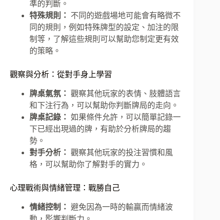
準的判斷。
特殊規則：
不同的遊戲場地可能會有略微不
同的規則，例如特殊牌型的設定、加注的限
制等，了解這些規則可以幫助您制定更有效
的策略。
觀察與分析：從對手身上學習
牌桌氣氛：
觀察其他玩家的表情、肢體語言
和下注行為，可以幫助你判斷牌局的走向。
牌桌記錄：
如果條件允許，可以簡單記錄一
下已經出現過的牌，有助於分析牌局的趨
勢。
對手分析：
觀察其他玩家的投注習慣和風
格，可以幫助你了解對手的實力。
心理戰術與情緒管理：戰勝自己
情緒控制：
避免因為一時的輸贏而情緒波
動，影響判斷力。