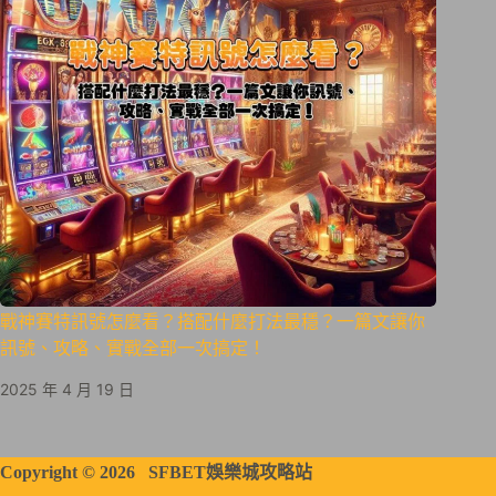
戰神賽特訊號怎麼看？搭配什麼打法最穩？一篇文讓你
訊號、攻略、實戰全部一次搞定！
2025 年 4 月 19 日
Copyright © 2026 SFBET娛樂城攻略站