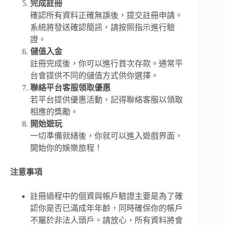
完成註冊
確認所有資料正確無誤後，提交註冊申請。
系統將發送確認簡訊，請按照指示進行驗
證。
儲值入金
註冊完成後，你可以進行首次存款。通常平
台會提供不同的儲值方式供你選擇。
聯絡平台客服領取優惠
若平台提供優惠活動，記得聯絡客服以領取
相應的獎勵。
開始遊玩
一切準備就緒後，你就可以進入遊戲界面，
開始你的娛樂旅程！
注意事項
註冊過程中的個資與帳戶驗證主要是為了確
認你是否已滿成年年齡，同時確保你的帳戶
不屬於非法人頭戶。請放心，所有資料將會