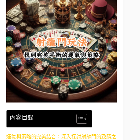
內容目錄
運氣與策略的完美結合：深入探討射龍門的致勝之