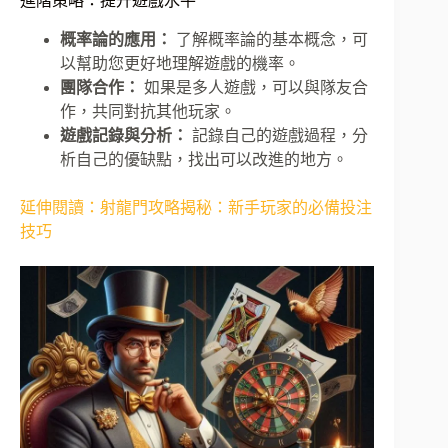
進階策略：提升遊戲水平
概率論的應用：
了解概率論的基本概念，可
以幫助您更好地理解遊戲的機率。
團隊合作：
如果是多人遊戲，可以與隊友合
作，共同對抗其他玩家。
遊戲記錄與分析：
記錄自己的遊戲過程，分
析自己的優缺點，找出可以改進的地方。
延伸閱讀：射龍門攻略揭秘：新手玩家的必備投注
技巧