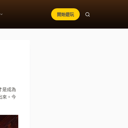
開始遊玩
才是成為
出來。今