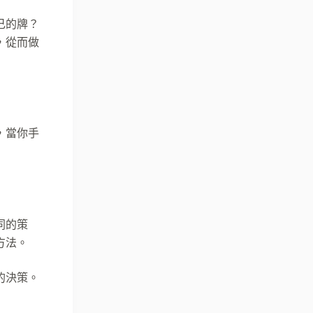
己的牌？
，從而做
，當你手
同的策
方法。
的決策。