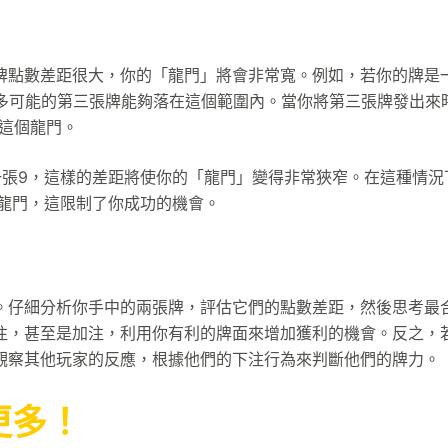
牌點數差距很大，你的「龍門」將會非常寬。例如，若你的牌是
更多可能的第三張牌能夠落在這個範圍內。當你將第三張牌發出來
中這個龍門。
一張9，這樣的差距將使你的「龍門」變得非常狹窄。在這種情況
中龍門，這限制了你成功的機會。
。仔細分析你手中的兩張牌，評估它們的點數差距，然後思考最
注，甚至是加注，利用你有利的牌面來增加獲利的機會。反之，
觀察其他玩家的反應，根據他們的下注行為來判斷他們的牌力。
更多！