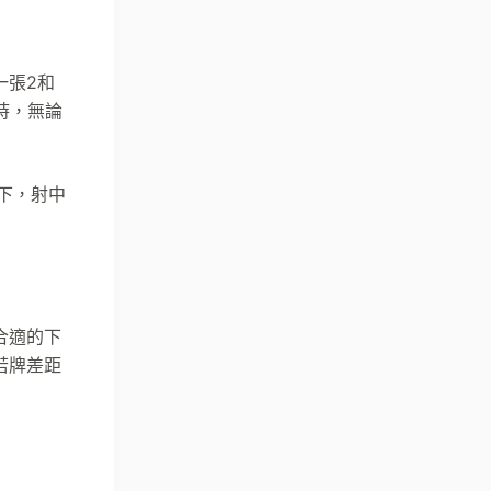
一張2和
時，無論
下，射中
合適的下
若牌差距