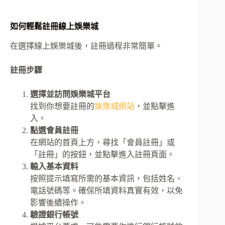
如何輕鬆註冊線上娛樂城
在選擇線上娛樂城後，註冊過程非常簡單。
註冊步驟
選擇並訪問娛樂城平台
找到你想要註冊的
娛樂城網站
，並點擊進
入。
點選會員註冊
在網站的首頁上方，尋找「會員註冊」或
「註冊」的按鈕，並點擊進入註冊頁面。
輸入基本資料
按照提示填寫所需的基本資訊，包括姓名、
電話號碼等。確保所填資料真實有效，以免
影響後續操作。
驗證銀行帳號