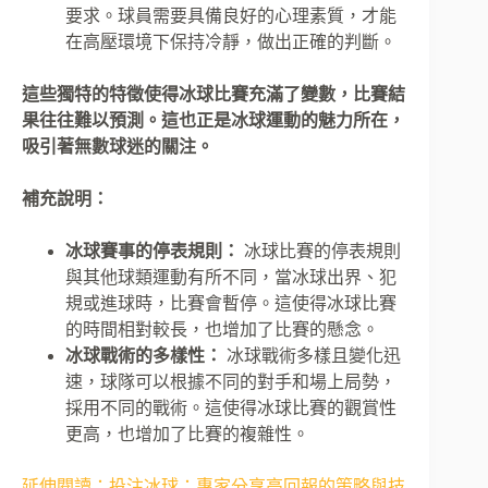
要求。
球員需要具備良好的心理素質，
才能
在高壓環境下保持冷靜，
做出正確的判斷。
這些獨特的特徵使得冰球比賽充滿了變數，比賽結
果往往難以預測。這也正是冰球運動的魅力所在，
吸引著無數球迷的關注。
補充說明：
冰球賽事的停表規則：
冰球比賽的停表規則
與其他球類運動有所不同，
當冰球出界、
犯
規或進球時，
比賽會暫停。
這使得冰球比賽
的時間相對較長，
也增加了比賽的懸念。
冰球戰術的多樣性：
冰球戰術多樣且變化迅
速，
球隊可以根據不同的對手和場上局勢，
採用不同的戰術。
這使得冰球比賽的觀賞性
更高，
也增加了比賽的複雜性。
延伸閱讀：投注冰球：專家分享高回報的策略與技