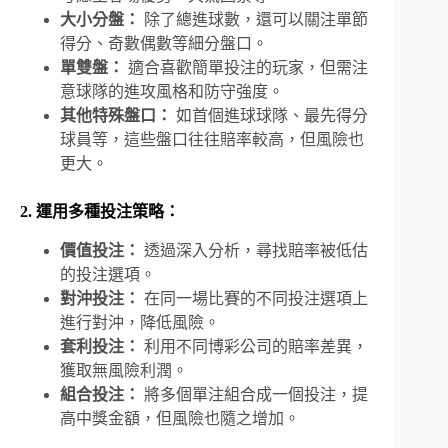
大小分盤：
除了總進球數，還可以關注單節
得分、奇數偶數等細分盤口。
單雙盤：
適合喜歡簡單投注的玩家，但需注
意球隊的進攻風格和防守強度。
其他特殊盤口：
如首個進球球隊、最先得分
球員等，這些盤口往往賠率較高，但風險也
更大。
2. 運用多種投注策略：
價值投注：
透過深入分析，尋找賠率被低估
的投注選項。
對沖投注：
在同一場比賽的不同投注選項上
進行對沖，降低風險。
套利投注：
利用不同博彩公司的賠率差異，
獲取無風險利潤。
組合投注：
將多個單注組合成一個投注，提
高中獎金額，但風險也隨之增加。