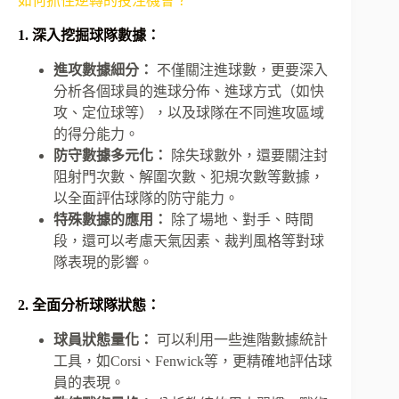
如何抓住逆轉的投注機會？
1. 深入挖掘球隊數據：
進攻數據細分：
不僅關注進球數，更要深入
分析各個球員的進球分佈、進球方式（如快
攻、定位球等），以及球隊在不同進攻區域
的得分能力。
防守數據多元化：
除失球數外，還要關注封
阻射門次數、解圍次數、犯規次數等數據，
以全面評估球隊的防守能力。
特殊數據的應用：
除了場地、對手、時間
段，還可以考慮天氣因素、裁判風格等對球
隊表現的影響。
2. 全面分析球隊狀態：
球員狀態量化：
可以利用一些進階數據統計
工具，如Corsi、Fenwick等，更精確地評估球
員的表現。