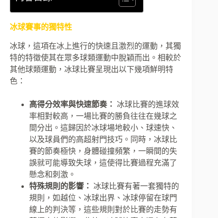
冰球賽事的獨特性
冰球，
這項在冰上進行的快速且激烈的運動，
其獨
特的特徵使其在眾多球類運動中脫穎而出。
相較於
其他球類運動，
冰球比賽呈現出以下幾項鮮明特
色：
高得分效率與快速節奏：
冰球比賽的進球效
率相對較高，
一場比賽的勝負往往在幾球之
間分出。
這歸因於冰球場地較小、
球速快、
以及球員們的高超射門技巧。
同時，
冰球比
賽的節奏極快，
身體碰撞頻繁，
一瞬間的失
誤就可能導致失球，
這使得比賽過程充滿了
懸念和刺激。
特殊規則的影響：
冰球比賽有著一套獨特的
規則，
如越位、
冰球出界、
冰球停留在球門
線上的判決等，
這些規則對於比賽的走勢有