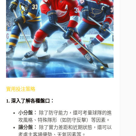
實用投注策略
1. 深入了解各種盤口：
小分盤：
除了防守能力，還可考量球隊的進
攻風格、特殊隊形（如防守反擊）等因素。
讓分盤：
除了實力差距和近期狀態，還可以
考慮主客場優勢、天氣因素等。