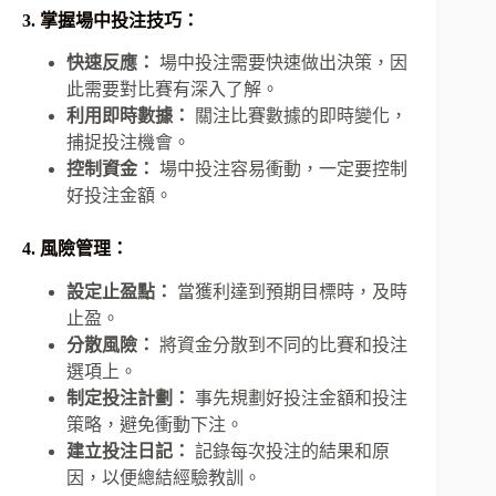
3. 掌握場中投注技巧：
快速反應：
場中投注需要快速做出決策，因
此需要對比賽有深入了解。
利用即時數據：
關注比賽數據的即時變化，
捕捉投注機會。
控制資金：
場中投注容易衝動，一定要控制
好投注金額。
4. 風險管理：
設定止盈點：
當獲利達到預期目標時，及時
止盈。
分散風險：
將資金分散到不同的比賽和投注
選項上。
制定投注計劃：
事先規劃好投注金額和投注
策略，避免衝動下注。
建立投注日記：
記錄每次投注的結果和原
因，以便總結經驗教訓。