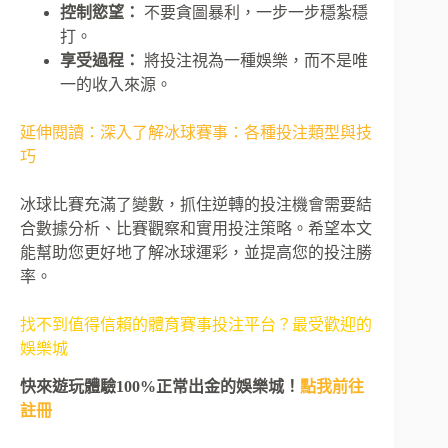
控制慾望：
不要貪圖暴利，一步一步穩紮穩
打。
享受過程：
將投注視為一種娛樂，而不是唯
一的收入來源。
延伸閱讀：深入了解冰球賽事：各種投注類型與技
巧
冰球比賽充滿了變數，抓住逆轉的投注機會需要結
合數據分析、比賽觀察和實用投注策略。希望本文
能幫助您更好地了解冰球運彩，並提高您的投注勝
率。
找不到值得信賴的體育賽事投注平台？最受歡迎的
娛樂城
快來遊玩體驗100%正常出金的娛樂城！
點我前往
註冊