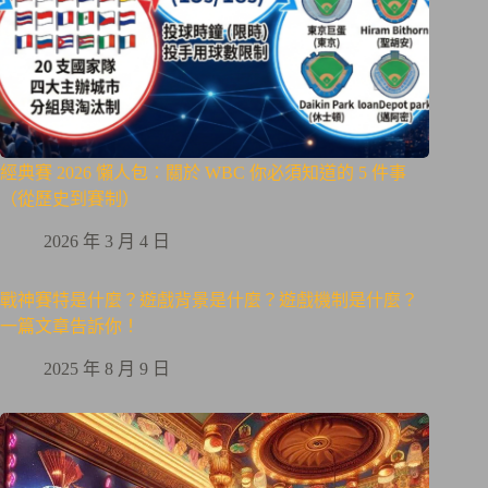
經典賽 2026 懶人包：關於 WBC 你必須知道的 5 件事
（從歷史到賽制）
2026 年 3 月 4 日
戰神賽特是什麼？遊戲背景是什麼？遊戲機制是什麼？
一篇文章告訴你！
2025 年 8 月 9 日