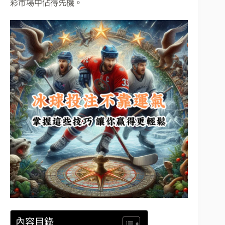
彩市場中佔得先機。
內容目錄